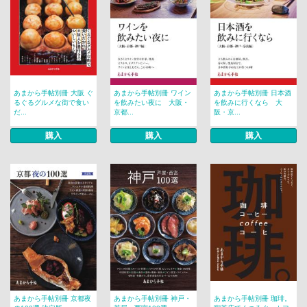
あまから手帖別冊 大阪 ぐ
あまから手帖別冊 ワイン
あまから手帖別冊 日本酒
るぐるグルメな街で食い
を飲みたい夜に 大阪・
を飲みに行くなら 大
だ...
京都...
阪・京...
購入
購入
購入
あまから手帖別冊 京都夜
あまから手帖別冊 神戸・
あまから手帖別冊 珈琲。