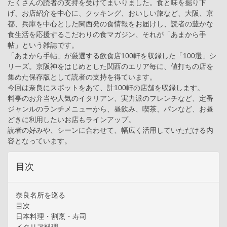
たくさんの読者の支持を受けてまいりました。食と味を掘り下
げ、お店紹介を中心に、クッキング、おいしい旅など、大阪、京
都、兵庫を中心とした関西発の食情報をお届けし、読者の豊かな
食生活を応援するこだわりの食マガジン、それが「あまから手
帖」という雑誌です。
「あまから手帖」が厳選する飲食店100軒を収録した「100選」シ
リーズ。京阪神をはじめとした関西のエリア毎に、値打ちの店を
集めた保存版として読者の支持を得ています。
今回は奈良にスポットをあて、計100軒の店舗を収録します。
料亭のお弁当や人気のイタリアン、実力派のフレンチなど、定番
ジャンルのランチメニューから、昼飲み、喫茶、パンなど、お昼
どきに利用したいお店もラインアップ。
読者の好みや、シーンに合わせて、幅広く活用していただける内
容となっています。
目次
奈良名所を巡る
目次
日本料理・割烹・寿司
イタリア料理