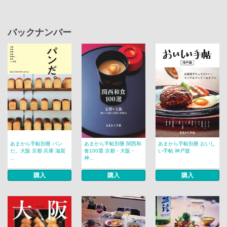
バックナンバー
あまから手帖別冊 パン
あまから手帖別冊 関西和
あまから手帖別冊 おいし
だ。大阪 京都 兵庫 滋賀
食100選 京都・大阪・
い手帖 神戸篇
...
神...
購入
購入
購入