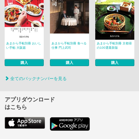
あまから手帖別冊 おいし
あまから手帖別冊 食べる
あまから手帖別冊 京都昼
い手帖 大阪篇
仕事 門上武司
の100選最新版
購入
購入
購入
全てのバックナンバーを見る
アプリダウンロード
はこちら