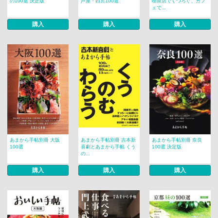
の100選 決定版
芦屋・西宮100選
喫茶店でくつろぐ、カフ
ェで...
購入
購入
購入
あまから手帖別冊 大阪
あまから手帖別冊 吉本新
あまから手帖別冊 奈良
100選
喜劇とあまから手帖 くう
100選 決定版
の...
購入
購入
購入