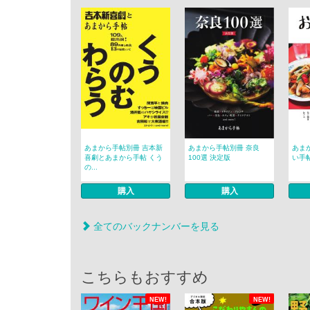
あまから手帖別冊 吉本新
あまから手帖別冊 奈良
あま
喜劇とあまから手帖 くう
100選 決定版
い手
の...
購入
購入
全てのバックナンバーを見る
こちらもおすすめ
NEW!
NEW!