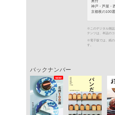
奥付
神戸・芦屋・西
京都夜の100
※このデジタル雑誌
テンツは、本誌のコ
※電子版では、紙の
す。
バックナンバー
NEW!