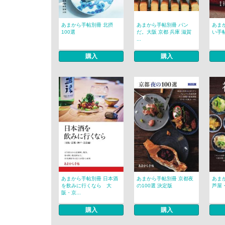
あまから手帖別冊 北摂
あまから手帖別冊 パン
あま
100選
だ。大阪 京都 兵庫 滋賀
い手
...
購入
購入
あまから手帖別冊 日本酒
あまから手帖別冊 京都夜
あま
を飲みに行くなら 大
の100選 決定版
芦屋・
阪・京...
購入
購入