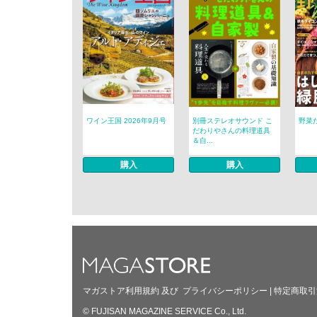
ワイン王国 2026年9月号
別冊ステレオサウンド こ
野菜だ
だわりやさんの料理道具
＆自...
購入
購入
マガストア利用規約
及び
プライバシーポリシー
|
特定商取引
© FUJISAN MAGAZINE SERVICE Co., Ltd.