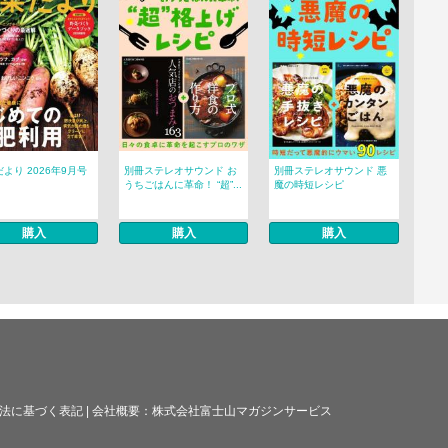
より 2026年9月号
別冊ステレオサウンド お
別冊ステレオサウンド 悪
うちごはんに革命！ “超”...
魔の時短レシピ
購入
購入
購入
法に基づく表記
|
会社概要：
株式会社富士山マガジンサービス