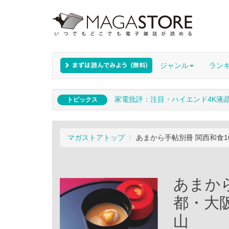
ジャンル
ラン
家電批評：注目・ハイエンド4K液
トピックス
マガストアトップ
あまから手帖別冊 関西和食1
あまから
都・大
山