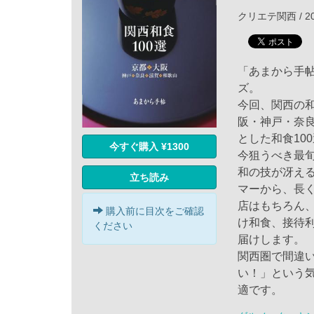
クリエテ関西 / 20
「あまから手帖
ズ。
今回、関西の和
阪・神戸・奈
とした和食10
今すぐ購入 ¥1300
今狙うべき最
和の技が冴える
立ち読み
マーから、長
店はもちろん
購入前に目次をご確認
け和食、接待
ください
届けします。
関西圏で間違
い！」という
適です。