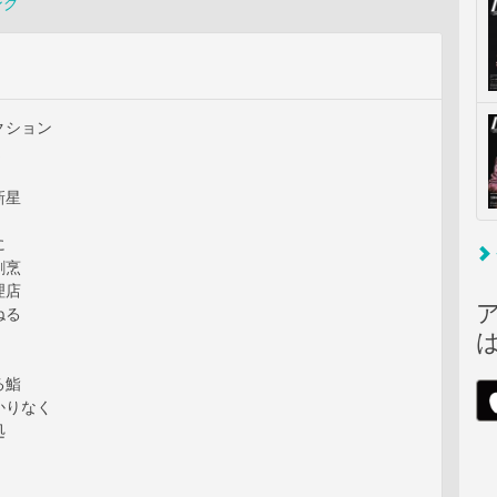
ング
クション
選
新星
に
割烹
理店
ねる
る鮨
かりなく
処