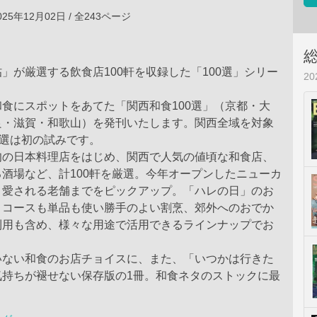
25年12月02日 / 全243ページ
」が厳選する飲食店100軒を収録した「100選」シリー
2
食にスポットをあてた「関西和食100選」（京都・大
良・滋賀・和歌山）を発刊いたします。関西全域を対象
0選は初の試みです。
旬の日本料理店をはじめ、関西で人気の値頃な和食店、
酒場など、計100軒を厳選。今年オープンしたニューカ
く愛される老舗までをピックアップ。「ハレの日」のお
、コースも単品も使い勝手のよい割烹、郊外へのおでか
利用も含め、様々な用途で活用できるラインナップでお
いない和食のお店チョイスに、また、「いつかは行きた
気持ちが褪せない保存版の1冊。和食ネタのストックに最