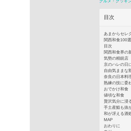
グルメ・クッキ
目次
あまからセレ
関西和食100
目次
関西和食界の
気勢の精鋭店
京のハレの日
自由気ままな
奈良の日本料
熟練の技に委
おでかけ和食
値頃な和食
贅沢気分に浸
手土産鮨も抜
和が冴える酒
MAP
おわりに