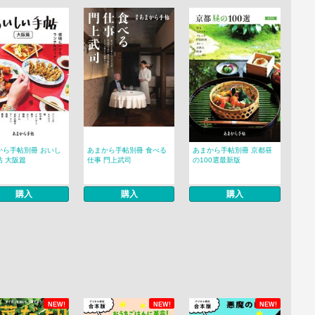
から手帖別冊 おいし
あまから手帖別冊 食べる
あまから手帖別冊 京都昼
帖 大阪篇
仕事 門上武司
の100選最新版
購入
購入
購入
NEW!
NEW!
NEW!