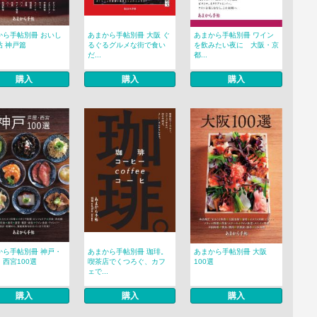
から手帖別冊 おいし
あまから手帖別冊 大阪 ぐ
あまから手帖別冊 ワイン
帖 神戸篇
るぐるグルメな街で食い
を飲みたい夜に 大阪・京
だ...
都...
購入
購入
購入
から手帖別冊 神戸・
あまから手帖別冊 珈琲。
あまから手帖別冊 大阪
西宮100選
喫茶店でくつろぐ、カフ
100選
ェで...
購入
購入
購入