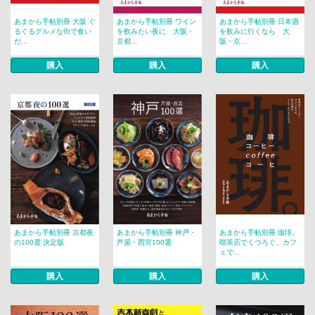
あまから手帖別冊 大阪 ぐ
あまから手帖別冊 ワイン
あまから手帖別冊 日本酒
るぐるグルメな街で食い
を飲みたい夜に 大阪・
を飲みに行くなら 大
だ...
京都...
阪・京...
購入
購入
購入
あまから手帖別冊 京都夜
あまから手帖別冊 神戸・
あまから手帖別冊 珈琲。
の100選 決定版
芦屋・西宮100選
喫茶店でくつろぐ、カフ
ェで...
購入
購入
購入