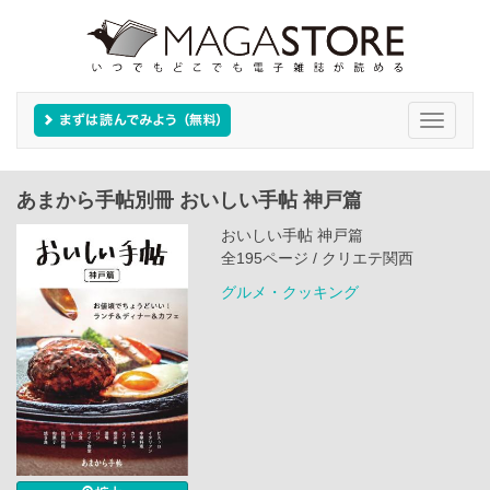
Toggle
navigati
あまから手帖別冊 おいしい手帖 神戸篇
おいしい手帖 神戸篇
全195ページ / クリエテ関西
グルメ・クッキング