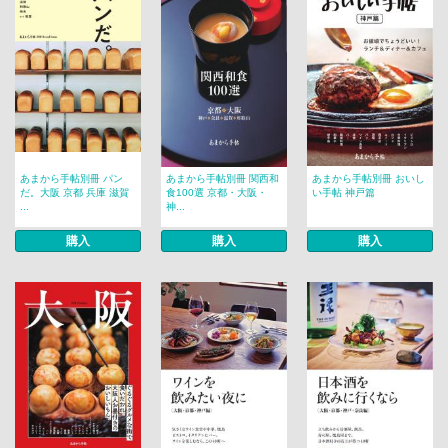
あまから手帖別冊 パン
あまから手帖別冊 関西和
あまから手帖別冊 おいし
だ。大阪 京都 兵庫 滋賀
食100選 京都・大阪・
い手帖 神戸篇
...
神...
購入
購入
購入