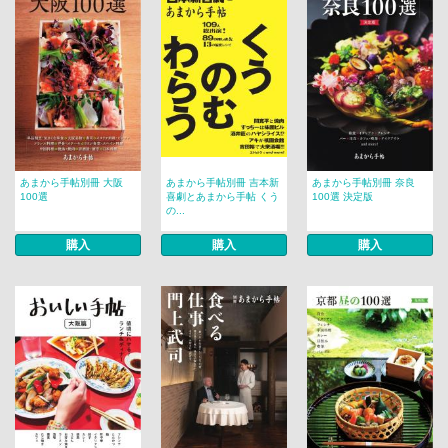
あまから手帖別冊 大阪
あまから手帖別冊 吉本新
あまから手帖別冊 奈良
100選
喜劇とあまから手帖 くう
100選 決定版
の...
購入
購入
購入