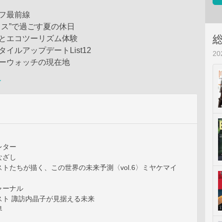
フ最前線
ウス”で過ごす夏の休日
食とエコツーリズム体験
イルアップデートList12
2
リーウォッチの現在地
ン
レター
なざし
トたちが描く、この世界の未来予測〈vol.6〉ミヤケマイ
ャーナル
スト 諏訪内晶子が見据える未来
界