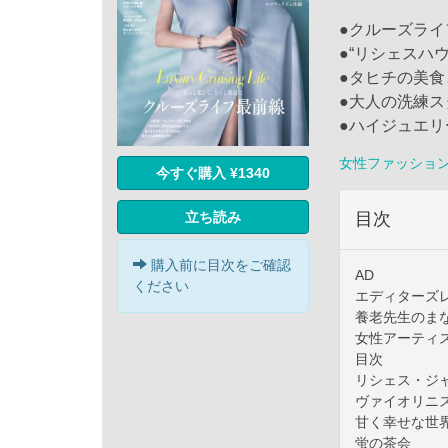
●クルーズライ
●“リシェスハ
●タヒチの美
●大人の洗練スタ
●ハイジュエ
女性ファッショ
今すぐ購入 ¥1340
立ち読み
目次
購入前に目次をご確認
AD
ください
エディターズ
養老先生のま
女性アーティス
目次
リシェス・ジ
ヴァイオリニ
甘く幸せな世
蛍の茶会