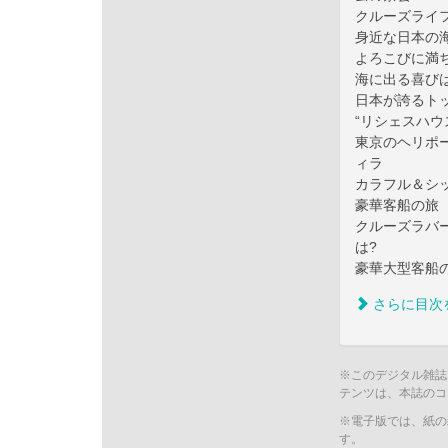
クルーズライ
身近な日本の
よろこびに満
海に出る喜び
日本が誇るト
“リシェスハウ
東京のヘリポ
ィラ
カラフル＆シ
豪華客船の旅 
クルーズラバ
は?
豪華大型客船
さらに目次
※このデジタル雑誌
テンツは、本誌のコ
※電子版では、紙の
す。