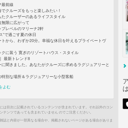
フ最前線
海でクルーズをもっと楽しみたい！
ちたクルーザーのあるライフスタイル
は無限に広がって
ップレベルのマリーナ2軒
ス”で過ごす夏の休日
ートから、わずか20分。幸福な休日を叶えるプライベートヴ
ックに装う 寛ぎのリゾートハウス・スタイル
｜ 最新トレンド8
ーに聞きました。あなたがクルーズに求めるラグジュアリーと
の特別な場所＆ラグジュアリーな小型客船
をよむ
には目次に記載されているコンテンツが含まれています。それ以外のコン
ンテンツであっても含まれていません のでご注意ください。
雑誌と内容が一部異なる場合や、掲載されないページがある場合がありま