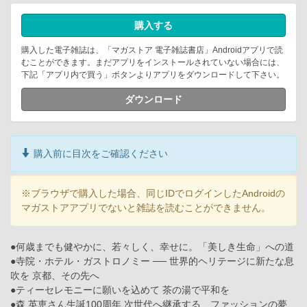
購入する
購入した電子雑誌は、「マガストア 電子雑誌書店」Androidアプリで読
むことができます。まだアプリをインストールされていない場合には、
下記「アプリ内で買う」ボタンよりアプリをダウンロードして下さい。
ダウンロード
購入前に目次をご確認ください
※ブラウザで購入した場合、同じIDでログインしたAndroidの
マガストアアプリでないと雑誌を読むことができません。
●何歳までも健やかに、若々しく、幸せに。「美しき生命」への道
●寺院・ホテル・ガストロノミー ── 世界的ヘリテージに新たな息
吹を 京都、その先へ
●ティーセレモニーに願いを込めて 茶の湯で平和を
●森 英恵さん生誕100周年 次世代へ継承する、ファッションの夢