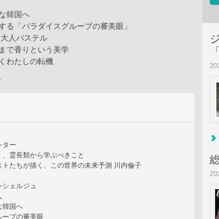
な韓国へ
愛する「パラダイスグループの審美眼」
う大人パステル
水まで香りという美学
くわたしの転機
2
ン
レター
く、霊長類から学ぶべきこと
ストたちが描く、この世界の未来予測 川内倫子
2
ンシェルジュ
人
な韓国へ
ループの審美眼