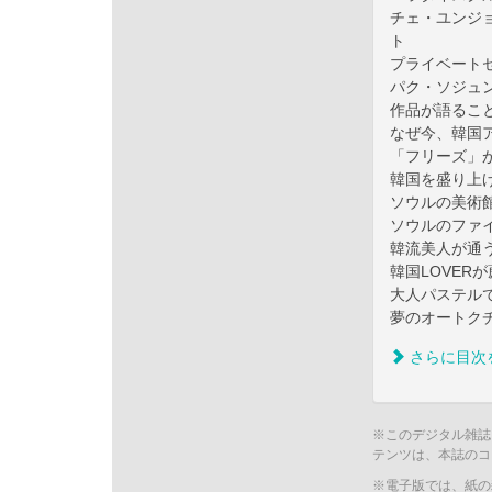
チェ・ユンジ
ト
プライベート
パク・ソジュ
作品が語るこ
なぜ今、韓国
「フリーズ」
韓国を盛り上
ソウルの美術
ソウルのファ
韓流美人が通
韓国LOVER
大人パステル
夢のオートク
さらに目次
※このデジタル雑誌
テンツは、本誌のコ
※電子版では、紙の