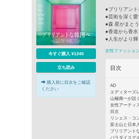
●ブリリアント
●芸術を深く
●森 星がまと
●香道から香
●人生がより輝
女性ファッショ
今すぐ購入 ¥1340
立ち読み
目次
購入前に目次をご確認
AD
ください
エディターズ
山極壽一が説
女性アーティ
目次
リシェス・コ
富士山と日本
ブリリアント
パラダイスグ