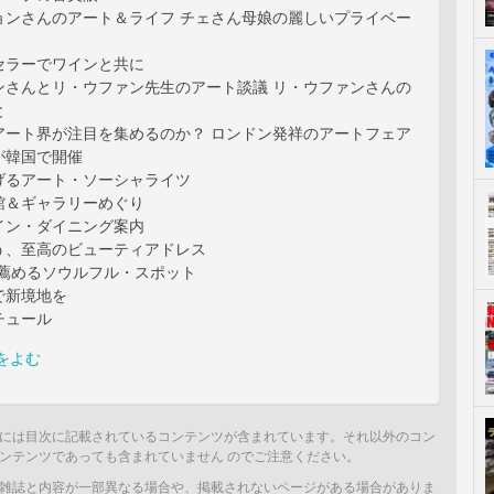
ョンさんのアート＆ライフ チェさん母娘の麗しいプライベー
セラーでワインと共に
ンさんとリ・ウファン先生のアート談議 リ・ウファンさんの
と
アート界が注目を集めるのか？ ロンドン発祥のアートフェア
が韓国で開催
げるアート・ソーシャライツ
館＆ギャラリーめぐり
イン・ダイニング案内
う、至高のビューティアドレス
が薦めるソウルフル・スポット
で新境地を
チュール
をよむ
には目次に記載されているコンテンツが含まれています。それ以外のコン
ンテンツであっても含まれていません のでご注意ください。
雑誌と内容が一部異なる場合や、掲載されないページがある場合がありま