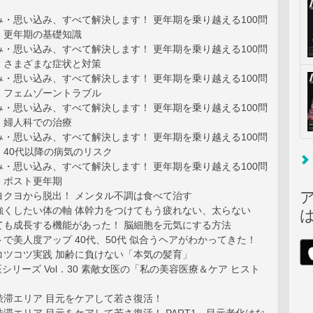
・思い込み、すべて解決します！ 更年期を乗り越える100問
t_1 更年期の基礎知識
・思い込み、すべて解決します！ 更年期を乗り越える100問
t_2 さまざまな症状と対策
・思い込み、すべて解決します！ 更年期を乗り越える100問
t_3 フェムゾーントラブル
・思い込み、すべて解決します！ 更年期を乗り越える100問
_4 婦人科での治療
・思い込み、すべて解決します！ 更年期を乗り越える100問
t_5 40代以降の病気のリスク
・思い込み、すべて解決します！ 更年期を乗り越える100問
_6 ポスト更年期
ヨクヨから脱出！ メンタル不調は食べて治す
強くしたい体の軸 体幹力をつけてもう疲れない、太らない
ても成長する機能があった！ 脳細胞を元気にする方法
で美人度アップ 40代、50代 似合うヘアがわかってきた！
コツコツ実践 加齢に負けない「本気の髪育」
女医シリーズ Vol．30 素敵女医の「私の美容医療＆ケア ヒスト
渋滞エリア 目元をケアして若さ復活！