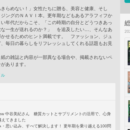
あきらめない！」女性たちに贈る、美容と健康、そし
イジングのＮＡＶＩ本。更年期などもあるアラフィフか
しい年代だからこそ、「この時期の自分とどうつきあっ
敵な一生が送れるのか？」 を追及したい…、そんなあ
2
輝かせるためのヒント満載です。 ファッション、ジュ
ど、毎日の暮らしをリフレッシュしてくれる話題もお見
、紙の雑誌と内容が一部異なる場合や、掲載されないペ
合があります。
イル
Interview 中谷美紀さん 糖質カットとサプリメントの活用で、心身
越えてきました
・思い込み、すべて解決します！ 更年期を乗り越える100問