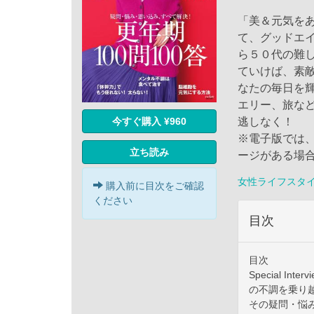
「美＆元気を
て、グッドエ
ら５０代の難
ていけば、素
なたの毎日を
エリー、旅な
今すぐ購入 ¥960
逃しなく！
※電子版では
立ち読み
ージがある場
女性ライフスタ
購入前に目次をご確認
ください
目次
目次
Special 
の不調を乗り
その疑問・悩み