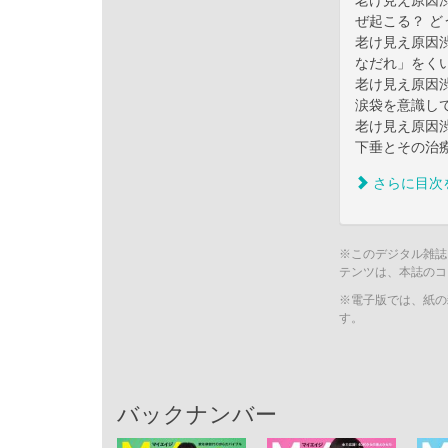
老け見え原因渋
ぜ起こる？ ど
老け見え原因渋
なだれ」をく
老け見え原因渋
涙袋を意識し
老け見え原因渋
下垂とその治
さらに目次
※このデジタル雑誌
テンツは、本誌のコ
※電子版では、紙の
す。
バックナンバー