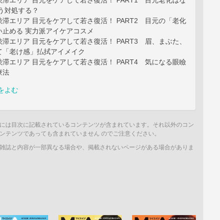
滞エリア 目元をケアして若さ復活！ PART1 目元老化はな
う対処する？
滞エリア 目元をケアして若さ復活！ PART2 目元の「老化
い止める 実力派アイケアコスメ
滞エリア 目元をケアして若さ復活！ PART3 眉、まぶた、
て「老け感」払拭アイメイク
滞エリア 目元をケアして若さ復活！ PART4 気になる眼瞼
療法
をよむ
には目次に記載されているコンテンツが含まれています。それ以外のコン
ンテンツであっても含まれていません のでご注意ください。
雑誌と内容が一部異なる場合や、掲載されないページがある場合がありま