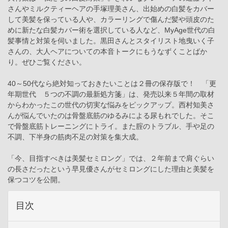
さんやミルクティーヘアの手塚理美さん、出始めの白髪をカバー
して美髪を保っている人や、カラーリングで傷んだ髪や頭皮のた
めに新たな白髪カバー術を選択している人など、MyAge世代の白
髪事情と対策を伺いました。黒田さんとスタイリスト地曳いく子
さんの、大人ヘアについての本音トークにもうなずくことばか
り。ぜひご覧ください。
40～50代なら絶対知っておきたいことは２冊の保存版で！ 「更
年期世代 ５つの不調の最新処方箋」は、発売以来５年間の取材
からわかったこの世代の切実な悩みをピックアップ。西村知美さ
んが悩んでいたのは骨盤底筋のゆるみによる尿もれでした。そこ
で骨盤底筋トレーニングにトライ。また腟のトラブル、手や足の
不調、下半身の筋肉不足の対策を集大成。
「今、目指すべきは美髪セミロング」では、２年前まで肩ぐらい
の長さだったという早見優さんがセミロングにした理由と美髪を
保つコツを公開。
目次