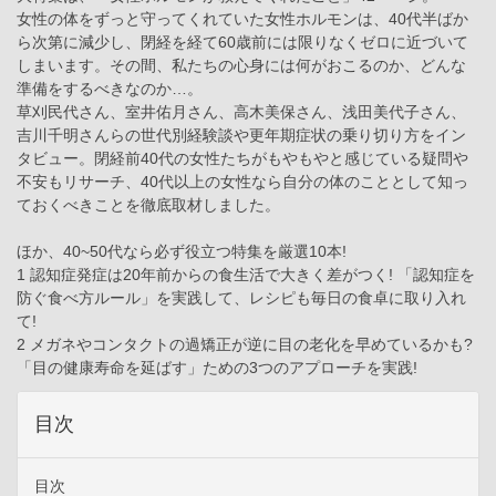
女性の体をずっと守ってくれていた女性ホルモンは、40代半ばか
ら次第に減少し、閉経を経て60歳前には限りなくゼロに近づいて
しまいます。その間、私たちの心身には何がおこるのか、どんな
準備をするべきなのか…。
草刈民代さん、室井佑月さん、高木美保さん、浅田美代子さん、
吉川千明さんらの世代別経験談や更年期症状の乗り切り方をイン
タビュー。閉経前40代の女性たちがもやもやと感じている疑問や
不安もリサーチ、40代以上の女性なら自分の体のこととして知っ
ておくべきことを徹底取材しました。
ほか、40~50代なら必ず役立つ特集を厳選10本!
1 認知症発症は20年前からの食生活で大きく差がつく! 「認知症を
防ぐ食べ方ルール」を実践して、レシピも毎日の食卓に取り入れ
て!
2 メガネやコンタクトの過矯正が逆に目の老化を早めているかも?
「目の健康寿命を延ばす」ための3つのアプローチを実践!
目次
目次