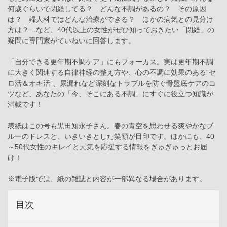
何歳ぐらいで閉経してる？ どんな不調があるの？ その原因
は？ 婦人科ではどんな治療ができる？ ほかの病気との見分け
方は？…など、40代以上の女性がぜひ知っておきたい「閉経」の
疑問に専門家がていねいに回答します。
「自分できる更年期不調ケア」にもフォーカス。実は更年期不調
に大きく関連する自律神経の整え方や、心の不調に効果のある“セ
ロ活＆オキ活”、尿漏れなど深刻なトラブルを防ぐ骨盤底ケアのコ
ツなど、あなたの「今、そこにある不調」にすぐに役立つ知識が
満載です！
表紙はこの号も黒田知永子さん。春の青空を思わせる爽やかなブ
ルーのドレスと、いきいきとした笑顔が目印です。ほかにも、40
～50代女性のキレイと元気を応援する情報をぎゅぎゅっとお届
け！
※電子版では、紙の雑誌と内容が一部異なる場合があります。
目次