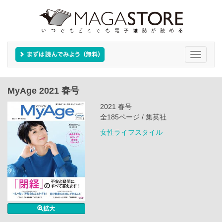
Toggle
navigati
MyAge 2021 春号
2021 春号
全185ページ / 集英社
女性ライフスタイル
拡大