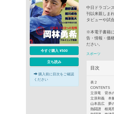
中日ドラゴンズ
刊以来親しま
タビューや試
※本電子書籍
告・情報・価
ださい。
今すぐ購入 ¥500
スポーツ
立ち読み
目次
購入前に目次をご確認
ください
表２
CONTENTS
立浪竜 背水
立浪和義 本氣
山本昌広 夢
熱闘譜 根尾