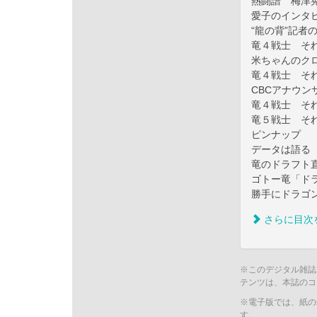
熱闘譜 梅津
愛子のインタ
“龍の背”記者
竜４戦士 そ
米ちゃんのク
竜４戦士 そ
CBCアナウン
竜４戦士 そ
竜５戦士 そ
ピンナップ
データは語る
竜のドラフト
ゴトー竜「ド
勝手にドラゴ
さらに目次
※このデジタル雑誌
テンツは、本誌のコ
※電子版では、紙の
す。