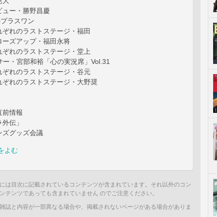
晃大
ビュー・勝野昌慶
のプラスワン
れぞれのラストステージ・福田
ローズアップ・福田永将
れぞれのラストステージ・堂上
サー・宮部和裕「心の実況席」Vol.31
れぞれのラストステージ・谷元
れぞれのラストステージ・大野奨
直前情報
ラ外伝」
ンズグッズ会議
をよむ
には目次に記載されているコンテンツが含まれています。それ以外のコン
ンテンツであっても含まれていません のでご注意ください。
雑誌と内容が一部異なる場合や、掲載されないページがある場合がありま