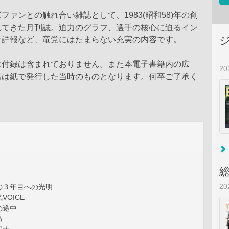
ファンとの触れ合い雑誌として、1983(昭和58)年の創
れてきた月刊誌。迫力のグラフ、選手の核心に迫るイン
合詳報など、竜党にはたまらない充実の内容です。
に付録は含まれておりません。また本電子書籍内の広
2
格は紙で発行した当時のものとなります。何卒ご了承く
2
の３年目への光明
VOICE
の途中
昂