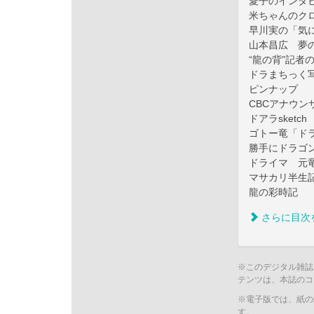
愛子のインタ
米ちゃんのク
早川実の「気
山本昌広 夢
“龍の背”記者
ドラまちっく
ピンナップ
CBCアナウン
ドアラsketch
ゴトー竜「ド
勝手にドラゴ
ドライマ 元
マサカリ半生
龍の彩時記
さらに目次
※このデジタル雑誌
テンツは、本誌のコ
※電子版では、紙の
す。