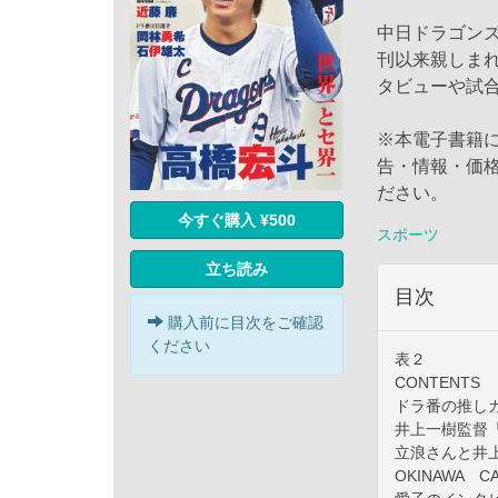
中日ドラゴンズ
刊以来親しま
タビューや試
※本電子書籍
告・情報・価
ださい。
今すぐ購入 ¥500
スポーツ
立ち読み
目次
購入前に目次をご確認
ください
表２
CONTENTS
ドラ番の推し
井上一樹監督
立浪さんと井
OKINAWA CA