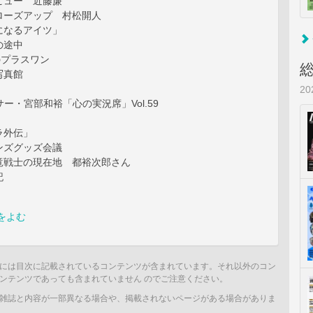
ビュー 近藤廉
ローズアップ 村松開人
になるアイツ」
の途中
のプラスワン
写真館
2
サー・宮部和裕「心の実況席」Vol.59
ラ外伝」
ンズグッズ会議
竜戦士の現在地 都裕次郎さん
記
をよむ
には目次に記載されているコンテンツが含まれています。それ以外のコン
ンテンツであっても含まれていません のでご注意ください。
雑誌と内容が一部異なる場合や、掲載されないページがある場合がありま