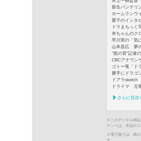
井上一樹監督
新生バンテリ
ホームランウ
愛子のインタ
ドラまちっく
米ちゃんのク
早川実の「気
山本昌広 夢
“龍の背”記者
CBCアナウン
ゴトー竜「ド
勝手にドラゴ
ドアラsketch
ドライマ 元
さらに目次
※このデジタル雑誌
テンツは、本誌のコ
※電子版では、紙の
す。