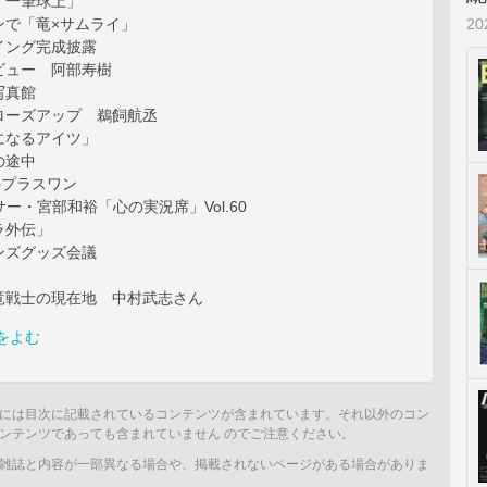
「一筆球上」
2
ンで「竜×サムライ」
イング完成披露
ビュー 阿部寿樹
写真館
ローズアップ 鵜飼航丞
になるアイツ」
の途中
のプラスワン
サー・宮部和裕「心の実況席」Vol.60
ラ外伝」
ンズグッズ会議
竜戦士の現在地 中村武志さん
をよむ
には目次に記載されているコンテンツが含まれています。それ以外のコン
ンテンツであっても含まれていません のでご注意ください。
雑誌と内容が一部異なる場合や、掲載されないページがある場合がありま