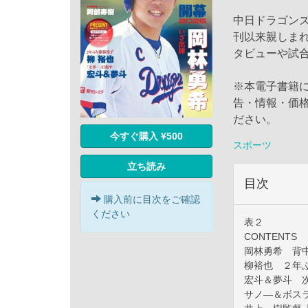
中日ドラゴンズ
刊以来親しま
タビューや試
※本電子書籍
告・情報・価
ださい。
今すぐ購入 ¥500
スポーツ
立ち読み
目次
購入前に目次をご確認
ください
表２
CONTENTS
岡林勇希 背
柳裕也 ２年
宏斗＆夢斗 
サノ―＆ボ