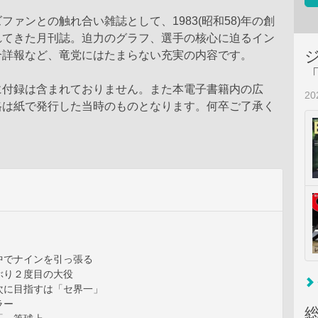
ファンとの触れ合い雑誌として、1983(昭和58)年の創
れてきた月刊誌。迫力のグラフ、選手の核心に迫るイン
合詳報など、竜党にはたまらない充実の内容です。
に付録は含まれておりません。また本電子書籍内の広
2
格は紙で発行した当時のものとなります。何卒ご了承く
中でナインを引っ張る
ぶり２度目の大役
次に目指すは「セ界一」
スラー