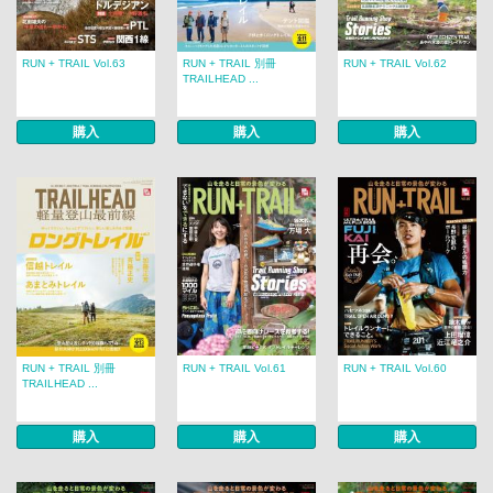
RUN + TRAIL Vol.63
RUN + TRAIL 別冊
RUN + TRAIL Vol.62
TRAILHEAD ...
購入
購入
購入
RUN + TRAIL 別冊
RUN + TRAIL Vol.61
RUN + TRAIL Vol.60
TRAILHEAD ...
購入
購入
購入