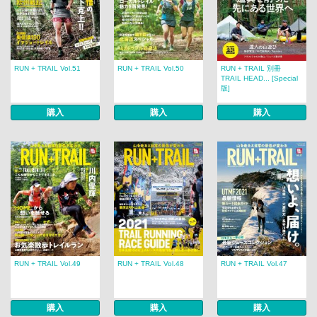
RUN + TRAIL Vol.51
RUN + TRAIL Vol.50
RUN + TRAIL 別冊
TRAIL HEAD... [Special
版]
購入
購入
購入
RUN + TRAIL Vol.49
RUN + TRAIL Vol.48
RUN + TRAIL Vol.47
購入
購入
購入