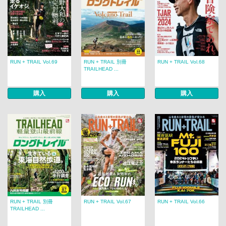
RUN + TRAIL Vol.69
RUN + TRAIL 別冊
RUN + TRAIL Vol.68
TRAILHEAD ...
購入
購入
購入
RUN + TRAIL 別冊
RUN + TRAIL Vol.67
RUN + TRAIL Vol.66
TRAILHEAD ...