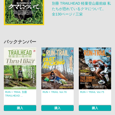
別冊 TRAILHEAD 軽量登山最前線 私
たちが恐れているクマについて。
全130ページ / 三栄
バックナンバー
RUN + TRAIL 別冊
RUN + TRAIL Vol.76
RUN + TRAIL Vol.75
TRAILHEAD ...
購入
購入
購入