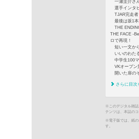
一瀬圭介さん
選手インタ
TJAR完走
最後は坂1本差
THE ENDING
THE FACE 
ロで再現！
短い一文から
いいのわたる南
中学生100マ
VKオープン
開いた扉のそ
さらに目次
※このデジタル雑誌
テンツは、本誌のコ
※電子版では、紙の
す。