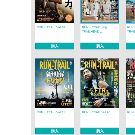
RUN + TRAIL Vol.74
RUN + TRAIL 別冊
RUN 
TRAILHEAD ...
TRAI
購入
購入
RUN + TRAIL Vol.71
RUN + TRAIL Vol.70
RUN 
購入
購入