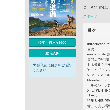
楽しむために
スポーツ
目次
今すぐ購入 ¥1600
Introduction t
目次
立ち読み
musubi caf
専門店で発掘! 
トポ最新２モデル
購入前に目次をご確認
速さとグリップ力
ください
V2MUDTALON
Mountain
ールのルーツ
Xtrail KE
リーズ」
特集 UNSUPPO
備」で挑む福