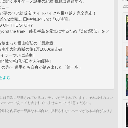
に聞くボルケーノ誕生の経緯 挑戦は連鎖する。
2
ビュー
者と夢のペア結成 初ナイトハイクを乗り越え完全完走！
で2位完走 田中横山ペアの「68時間」
 OF THE STORY
-Beyond the trail- 能登半島を元気にするため「幻の駅伝」をソ
始まった横山峰弘の「最終章」
米大陸縦断の旅1万1000km走破
イラーついに誕生!!
第4戦で乾碩が日本人初優勝！
の先へ 選手たち自身が踏み出した「第一歩」
をよむ
には目次に記載されているコンテンツが含まれています。それ以外のコン
ンテンツであっても含まれていません のでご注意ください。
雑誌と内容が一部異なる場合や、掲載されないページがある場合がありま