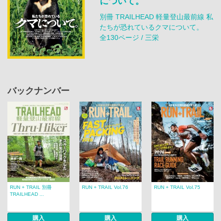
について。
別冊 TRAILHEAD 軽量登山最前線 私
たちが恐れているクマについて。
全130ページ / 三栄
バックナンバー
RUN + TRAIL 別冊
RUN + TRAIL Vol.76
RUN + TRAIL Vol.75
TRAILHEAD ...
購入
購入
購入