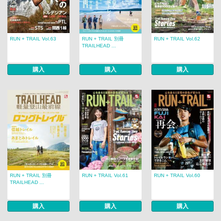
RUN + TRAIL Vol.63
RUN + TRAIL 別冊
RUN + TRAIL Vol.62
TRAILHEAD ...
購入
購入
購入
RUN + TRAIL 別冊
RUN + TRAIL Vol.61
RUN + TRAIL Vol.60
TRAILHEAD ...
購入
購入
購入