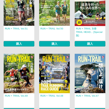
RUN + TRAIL Vol.51
RUN + TRAIL Vol.50
RUN + TRAIL 別冊
TRAIL HEAD... [Special
版]
購入
購入
購入
RUN + TRAIL Vol.49
RUN + TRAIL Vol.48
RUN + TRAIL Vol.47