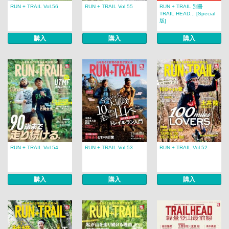
RUN + TRAIL Vol.56
RUN + TRAIL Vol.55
RUN + TRAIL 別冊
TRAIL HEAD... [Special
版]
購入
購入
購入
RUN + TRAIL Vol.54
RUN + TRAIL Vol.53
RUN + TRAIL Vol.52
購入
購入
購入