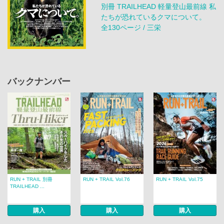
別冊 TRAILHEAD 軽量登山最前線 私
たちが恐れているクマについて。
全130ページ / 三栄
バックナンバー
RUN + TRAIL 別冊
RUN + TRAIL Vol.76
RUN + TRAIL Vol.75
TRAILHEAD ...
購入
購入
購入