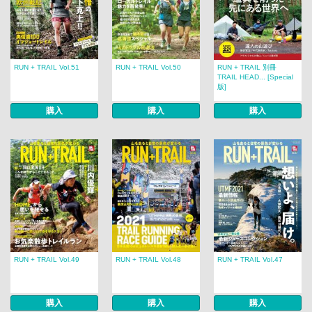
RUN + TRAIL Vol.51
RUN + TRAIL Vol.50
RUN + TRAIL 別冊
TRAIL HEAD... [Special
版]
購入
購入
購入
RUN + TRAIL Vol.49
RUN + TRAIL Vol.48
RUN + TRAIL Vol.47
購入
購入
購入