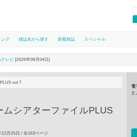
キング
雑誌名から探す
新着雑誌
スペシャル
晶テレビ
[2026年08月04日]
S vol.7
電
と
ームシアターファイルPLUS
年12月25日 / 全163ページ