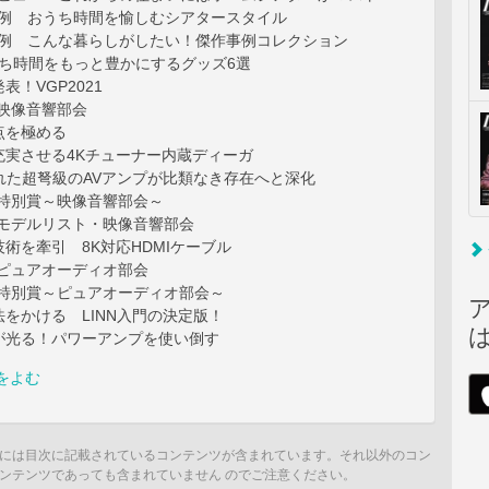
新事例 おうち時間を愉しむシアタースタイル
去事例 こんな暮らしがしたい！傑作事例コレクション
おうち時間をもっと豊かにするグッズ6選
表！VGP2021
 映像音響部会
点を極める
充実させる4Kチューナー内蔵ディーガ
れた超弩級のAVアンプが比類なき存在へと深化
1 特別賞～映像音響部会～
受賞モデルリスト・映像音響部会
術を牽引 8K対応HDMIケーブル
1 ピュアオーディオ部会
1 特別賞～ピュアオーディオ部会～
をかける LINN入門の決定版！
が光る！パワーアンプを使い倒す
をよむ
には目次に記載されているコンテンツが含まれています。それ以外のコン
ンテンツであっても含まれていません のでご注意ください。