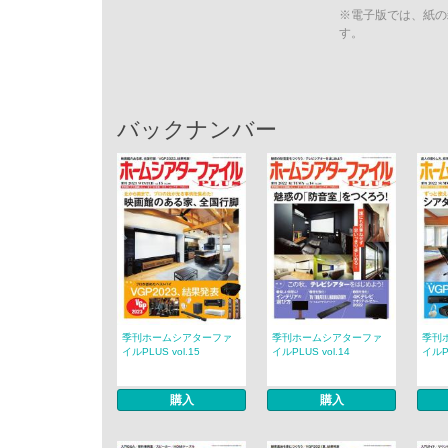
※電子版では、紙の
す。
バックナンバー
季刊ホームシアターファ
季刊ホームシアターファ
季刊
イルPLUS vol.15
イルPLUS vol.14
イルPL
購入
購入