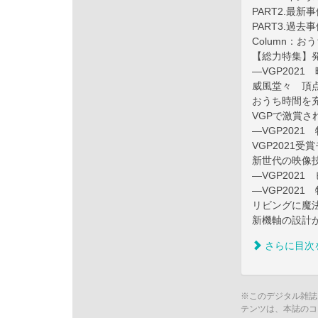
PART2.最
PART3.過
Column：
【総力特集】発
―VGP2021
威風堂々 頂
おうち時間を
VGPで激賞さ
―VGP202
VGP2021
新世代の映像技
―VGP202
―VGP202
リビングに魔法
新機軸の設計
さらに目次
※このデジタル雑誌
テンツは、本誌のコ