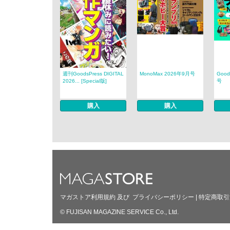
週刊GoodsPress DIGITAL
MonoMax 2026年9月号
Good
2026... [Special版]
号
購入
購入
マガストア利用規約
及び
プライバシーポリシー
|
特定商取引
© FUJISAN MAGAZINE SERVICE Co., Ltd.