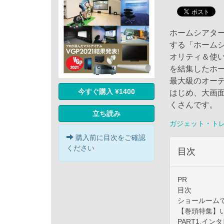
ホームシアタ
する「ホーム
オリティ＆使い
を結集したホー
最大級のオーデ
今すぐ購入 ¥1400
はじめ、大画
くさんです。
立ち読み
ガジェット・ト
購入前に目次をご確認
ください
目次
PR
目次
ショールーム
【巻頭特集】
PART1.イ