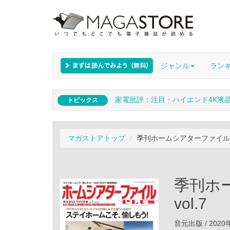
ジャンル
ラン
家電批評：注目・ハイエンド4K液
トピックス
マガストアトップ
季刊ホームシアターファイルPLU
季刊ホ
vol.7
音元出版 / 2020