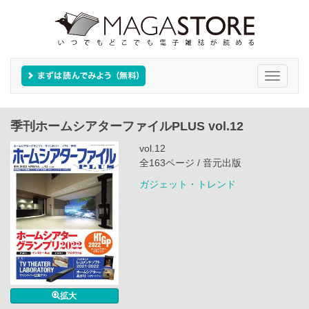
Toggle
navigati
季刊ホームシアターファイルPLUS vol.12
vol.12
全163ページ / 音元出版
ガジェット・トレンド
拡大