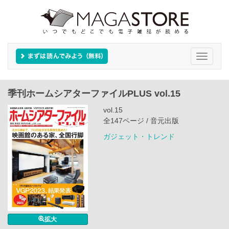
Toggle
navigati
季刊ホームシアターファイルPLUS vol.15
vol.15
全147ページ / 音元出版
ガジェット・トレンド
拡大