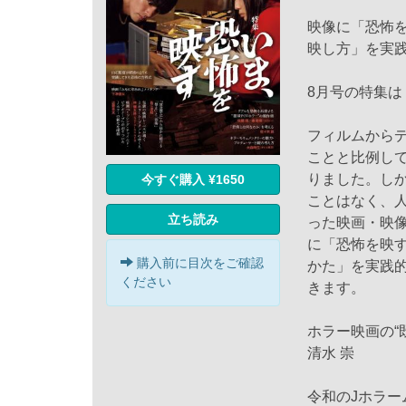
映像に「恐怖
映し方」を実
8月号の特集
フィルムから
ことと比例し
りました。し
今すぐ購入 ¥1650
ことはなく、
立ち読み
った映画・映
に「恐怖を映
購入前に目次をご確認
かた」を実践
ください
きます。
ホラー映画の“
清水 崇
令和のJホラ