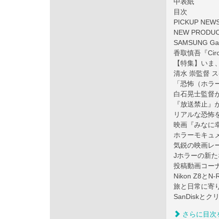
中表紙
目次
PICKUP NEW
NEW PRODU
SAMSUNG Ga
香取慎吾『Circ
【特集】いま
清水 崇監督 
「恐怖（ホラ
白石晃士監督
『放送禁止』
リアルな恐怖を
映画『みなに
ホラーモキュ
気鋭の映画レ
Jホラーの新
投稿動画コーナ
Nikon Z8
旅と日常に寄り
SanDisk
さらに目次