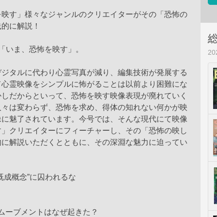
を映す」様々なジャンルのクリエイターがその「恐怖の
践的に解説！
は「いま、恐怖を映す」。
2
デジタルに代わり心霊写真が減り、編集技術が発展する
て心霊映像をシンプルに怖がることは以前より困難にな
かしだからといって、恐怖を映す映像表現が廃れていく
人々は変わらず、恐怖を求め、得体の知れない何かが映
像に魅了されています。今号では、そんな現代にて映像
す」クリエイターにフィーチャーし、その「恐怖の映し
的に解説いただくとともに、その深淵な魅力に迫ってい
既成概念”に囚われるな
ームーブメントはなぜ起きた？