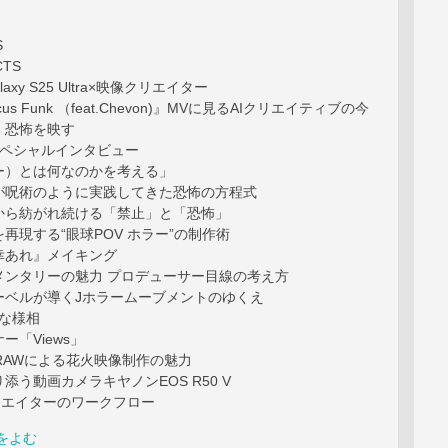
S
CTS
laxy S25 Ultra×映像クリエイター
us Funk （feat.Chevon)』MVに見るAIクリエイティブの今
、恐怖を映す
スペシャルインタビュー
ー）とは何なのかを考える」
が呪術のように実践してきた恐怖の方程式
から紡がれ続ける「禁止」と「恐怖」
再現する“眼球POV ホラー”の制作術
幸あれ』メイキング
メンタリーの魅力 プロデューサー目線の考え方
ーベルが導くJホラームーブメントのゆくえ
たな様相
ー「Views」
とN-RAWによる花火映像制作の魅力
添う動画カメラキヤノンEOS R50 V
とクリエイターのワークフロー
をよむ