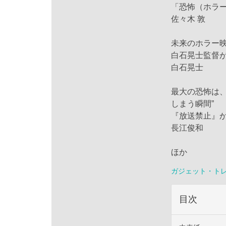
「恐怖（ホラ
佐々木 敦
未来のホラー
白石晃士監督
白石晃士
最大の恐怖は、
しまう瞬間”
『放送禁止』
長江俊和
ほか
ガジェット・ト
目次