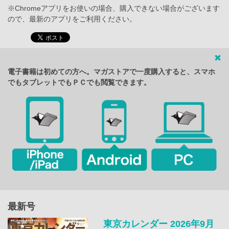
※Chromeアプリをお使いの場合、購入できない場合がございます
ので、最新のアプリをご利用ください。
電子書籍は初めての方へ。マガストアで一度購入すると、スマホ
でもタブレットでもＰＣでも閲覧できます。
最新号
東京カレンダー 2026年9月