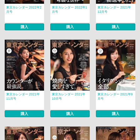
東京カレンダー 2022年2
東京カレンダー 2022年1
東京カレンダー 2021年
月号
月号
12月号
購入
購入
購入
東京カレンダー 2021年
東京カレンダー 2021年
東京カレンダー 2021年9
11月号
10月号
月号
購入
購入
購入