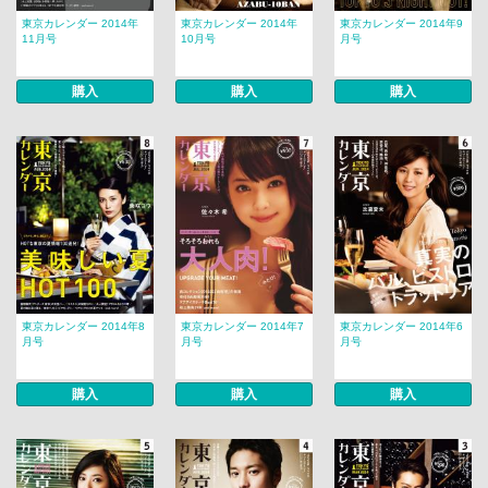
東京カレンダー 2014年
東京カレンダー 2014年
東京カレンダー 2014年9
11月号
10月号
月号
購入
購入
購入
東京カレンダー 2014年8
東京カレンダー 2014年7
東京カレンダー 2014年6
月号
月号
月号
購入
購入
購入