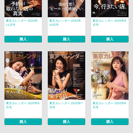
東京カレンダー 2020年
東京カレンダー 2020年
東京カレンダー 2020年9
11月号
10月号
月号
購入
購入
購入
東京カレンダー 2020年8
東京カレンダー 2020年7
東京カレンダー 2020年6
月号
月号
月号
購入
購入
購入