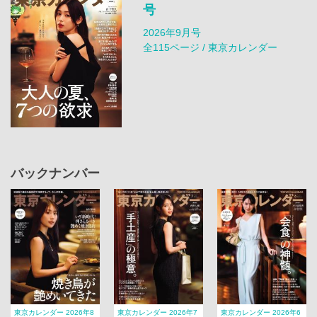
号
2026年9月号
全115ページ / 東京カレンダー
バックナンバー
東京カレンダー 2026年8
東京カレンダー 2026年7
東京カレンダー 2026年6