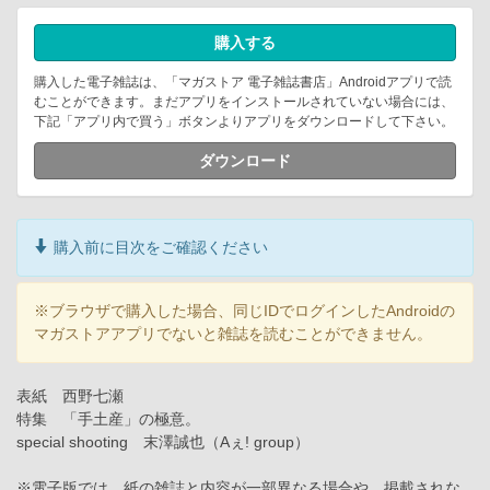
購入する
購入した電子雑誌は、「マガストア 電子雑誌書店」Androidアプリで読
むことができます。まだアプリをインストールされていない場合には、
下記「アプリ内で買う」ボタンよりアプリをダウンロードして下さい。
ダウンロード
購入前に目次をご確認ください
※ブラウザで購入した場合、同じIDでログインしたAndroidの
マガストアアプリでないと雑誌を読むことができません。
表紙 西野七瀬
特集 「手土産」の極意。
special shooting 末澤誠也（Aぇ! group）
※電子版では、紙の雑誌と内容が一部異なる場合や、掲載されな