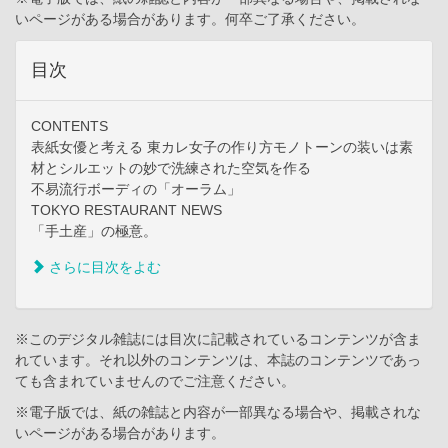
いページがある場合があります。何卒ご了承ください。
目次
CONTENTS
表紙女優と考える 東カレ女子の作り方モノトーンの装いは素
材とシルエットの妙で洗練された空気を作る
不易流行ボーディの「オーラム」
TOKYO RESTAURANT NEWS
「手土産」の極意。
さらに目次をよむ
※このデジタル雑誌には目次に記載されているコンテンツが含ま
れています。それ以外のコンテンツは、本誌のコンテンツであっ
ても含まれていませんのでご注意ください。
※電子版では、紙の雑誌と内容が一部異なる場合や、掲載されな
いページがある場合があります。