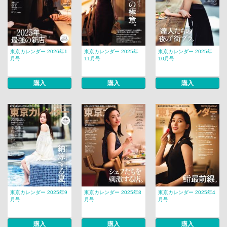
東京カレンダー 2026年1
東京カレンダー 2025年
東京カレンダー 2025年
月号
11月号
10月号
購入
購入
購入
東京カレンダー 2025年9
東京カレンダー 2025年8
東京カレンダー 2025年4
月号
月号
月号
購入
購入
購入