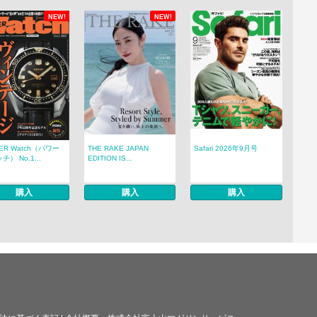
NEW!
NEW!
ER Watch（パワー
THE RAKE JAPAN
Safari 2026年9月号
） No.1...
EDITION IS...
購入
購入
購入