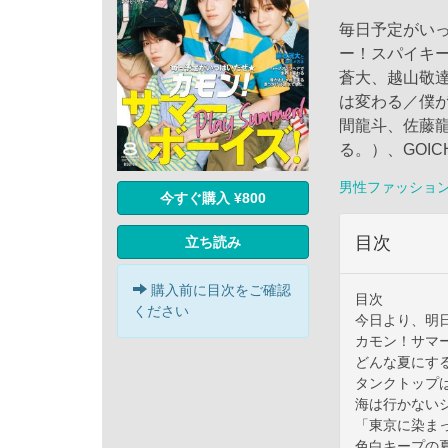
毎日予定がい
ー！スパイキ
蒼大、越山敬
は変わる／僕
間龍斗、佐藤
る。）、GOIC
男性ファッショ
今すぐ購入 ¥800
目次
立ち読み
購入前に目次をご確認
目次
ください
今日より、明
カモン！サマ
どんな夏にす
タンクトップ
海は行かない
「東京に染ま
色白キープの