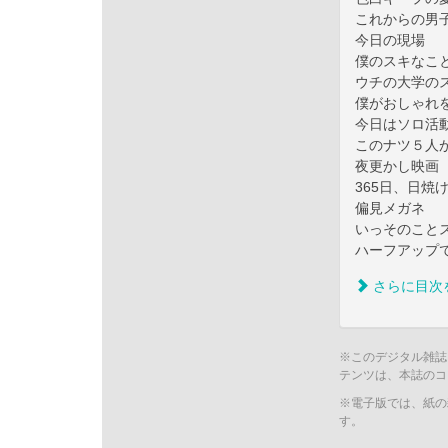
これからの男
今日の現場
僕のスキなこ
ウチの大学の
僕がおしゃれ
今日はソロ活
このナツ５人が
夜更かし映画
365日、日焼
偏見メガネ
いっそのこと
ハーフアップ
さらに目次
※このデジタル雑誌
テンツは、本誌のコ
※電子版では、紙の
す。