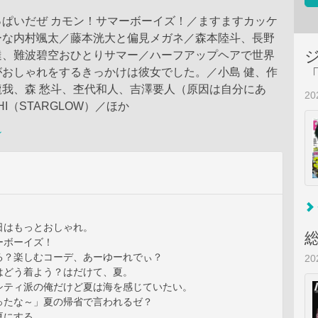
っぱいだぜ カモン！サマーボーイズ！／ますますカッケ
ーな内村颯太／藤本洸大と偏見メガネ／森本陸斗、長野
達、難波碧空おひとりサマー／ハーフアップヘアで世界
がおしゃれをするきっかけは彼女でした。／小島 健、作
龍我、森 愁斗、杢代和人、吉澤要人（原因は自分にあ
2
HI（STARGLOW）／ほか
ン
日はもっとおしゃれ。
ーボーイズ！
る？楽しむコーデ、あーゆーれでぃ？
2
はどう着よう？はだけて、夏。
シティ派の俺だけど夏は海を感じていたい。
ったな～」夏の帰省で言われるゼ？
夏にする