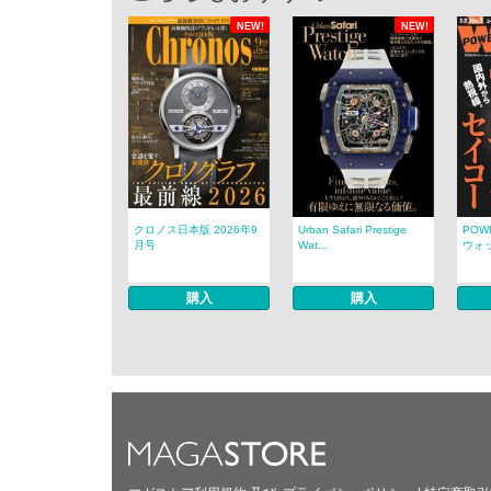
NEW!
NEW!
クロノス日本版 2026年9
Urban Safari Prestige
POW
月号
Wat...
ウォッチ
購入
購入