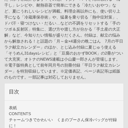
干し」レシピや、耐熱容器で簡単にできる「冷たいおやつ」な
ど、夏にうれしいレシピが満載。料理企画以外にも、使い切り上
手になる「冷蔵庫保存術」や、猛暑を乗り切る「熱中症対策」、
ドバ汗・寝つけない・だるい…などの不調をリセットする「手の
ツボ＆反射区」特集に、選び方や渡し方が分かる「手土産の大正
解」など、今知りたい情報が盛りだくさん。付録は、献立の悩み
から解放される！と話題の「月～金×4週分の晩ごはん 7月の平日
ラク献立カレンダー」のほか、とじ込み付録に夏じゅう使える
「そうめん31daysレシピ」と「豆腐のおかずBOOK」の2冊がつい
て大充実。オトナのNEWS連載は小山慶一郎さんが登場します。
※電子版特典として前年同月号の別冊付録「平日ラク献立カレン
ダー」を特別収録しています。※定価表記、ページ表記等は紙版
のものです。一部記事は対応しておりません。
目次
表紙
CONTENTS
チャームつきでかわいい くまのプーさん保冷バッグが付録
に！