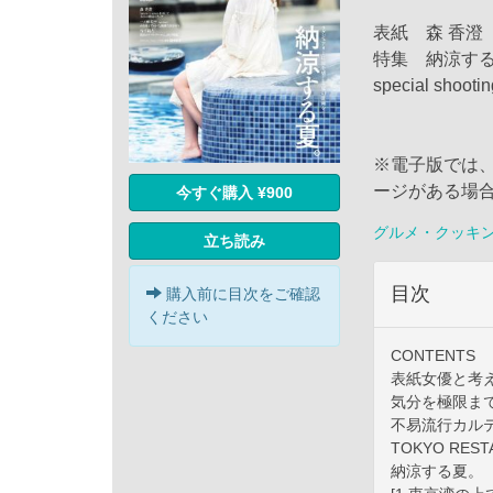
表紙 森 香澄
特集 納涼す
special s
※電子版では
ージがある場
今すぐ購入 ¥900
グルメ・クッキ
立ち読み
目次
購入前に目次をご確認
ください
CONTENTS
表紙女優と考
気分を極限ま
不易流行カル
TOKYO REST
納涼する夏。