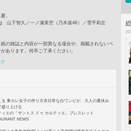
る夏。
hooting 山下智久／一ノ瀬美空（乃木坂46）／雪平莉左
2
、紙の雑誌と内容が一部異なる場合や、掲載されないペ
合があります。何卒ご了承ください。
ング
える 東カレ女子の作り方非日常な白ワンピが、大人の夏休み
で盛り上げる
ティエの「サントス ドゥ カルティエ」ブレスレット
AURANT NEWS