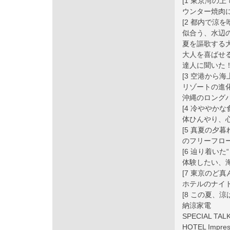
[1 東京湾の
ウンター焼肉
[2 都内で涼
似合う、水辺
夏を謳歌する
大人を喜ばせる
達人に聞いた
[3 空港から
リゾートの進
沖縄のロングバ
[4 冷ややか
体ひんやり、
[5 真夏の夕
のフリーフロ
[6 辿り着い
体験したい、
[7 東京のど
ホテルのナイ
[8 この夏、
納涼家電
SPECIAL 
HOTEL Imp