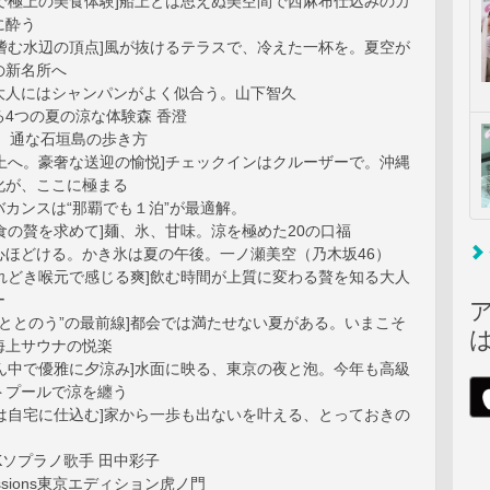
上で極上の美食体験]船上とは思えぬ美空間で西麻布仕込みのカ
に酔う
を嗜む水辺の頂点]風が抜けるテラスで、冷えた一杯を。夏空が
の新名所へ
大人にはシャンパンがよく似合う。山下智久
4つの夏の涼な体験森 香澄
！ 通な石垣島の歩き方
海上へ。豪奢な送迎の愉悦]チェックインはクルーザーで。沖縄
化が、ここに極まる
カンスは“那覇でも１泊”が最適解。
な食の贅を求めて]麺、氷、甘味。涼を極めた20の口福
心ほどける。かき氷は夏の午後。一ノ瀬美空（乃木坂46）
暮れどき喉元で感じる爽]飲む時間が上質に変わる贅を知る大人
ー
た“ととのう”の最前線]都会では満たせない夏がある。いまこそ
海上サウナの悦楽
真ん中で優雅に夕涼み]水面に映る、東京の夜と泡。今年も高級
トプールで涼を纏う
涼は自宅に仕込む]家から一歩も出ないを叶える、とっておきの
TALKソプラノ歌手 田中彩子
ressions東京エディション虎ノ門