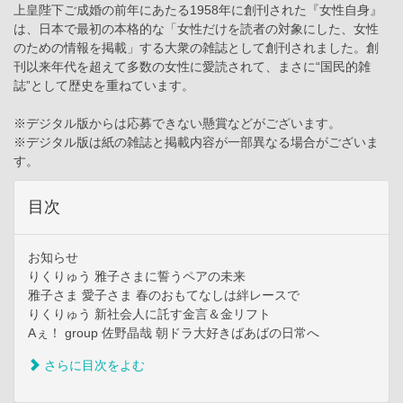
上皇陛下ご成婚の前年にあたる1958年に創刊された『女性自身』
は、日本で最初の本格的な「女性だけを読者の対象にした、女性
のための情報を掲載」する大衆の雑誌として創刊されました。創
刊以来年代を超えて多数の女性に愛読されて、まさに“国民的雑
誌”として歴史を重ねています。
※デジタル版からは応募できない懸賞などがございます。
※デジタル版は紙の雑誌と掲載内容が一部異なる場合がございま
す。
目次
お知らせ
りくりゅう 雅子さまに誓うペアの未来
雅子さま 愛子さま 春のおもてなしは絆レースで
りくりゅう 新社会人に託す金言＆金リフト
Aぇ！ group 佐野晶哉 朝ドラ大好きばあばの日常へ
さらに目次をよむ