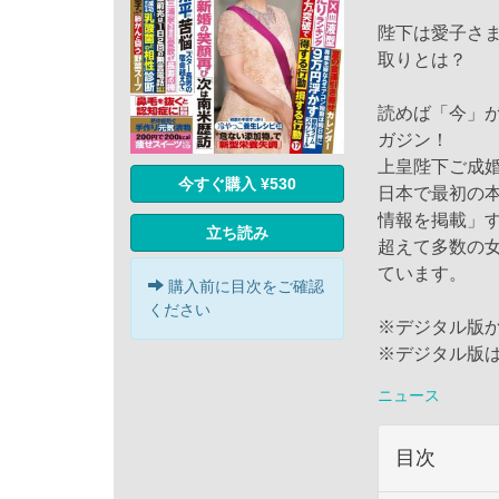
陛下は愛子さ
取りとは？
読めば「今」
ガジン！
上皇陛下ご成婚
今すぐ購入 ¥530
日本で最初の
情報を掲載」
立ち読み
超えて多数の女
ています。
購入前に目次をご確認
ください
※デジタル版
※デジタル版
ニュース
目次