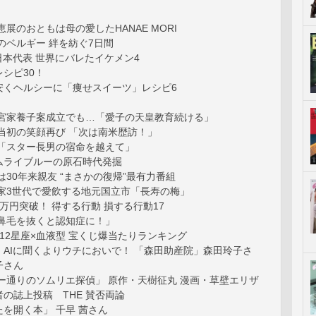
恵展のおともは母の愛したHANAE MORI
のベルギー 絆を紡ぐ7日間
本代表 世界にバレたイケメン4
シピ30！
安くヘルシーに「痩せスイーツ」レシピ6
旧宮家養子案成立でも…「愛子の天皇教育続ける」
当初の笑顔再び 「次は南米歴訪！」
 「スター長男の宿命を越えて」
ムライブルーの原石時代発掘
は30年来親友 “まさかの復帰”最有力番組
浦家3世代で愛飲する地元国立市「長寿の梅」
万円突破！ 得する行動 損する行動17
「鼻毛を抜くと認知症に！」
期 12星座×血液型 宝くじ爆当たりランキング
AIに聞くよりウチにおいで！ 「森田助産院」森田玲子さ
子さん
ー通りのソムリエ探偵」 原作・天樹征丸 漫画・草壁エリザ
の誌上投稿 THE 賛否両論
を開く本」 千早 茜さん