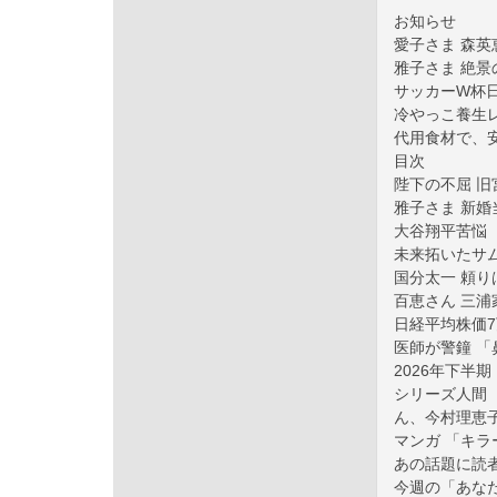
お知らせ
愛子さま 森英
雅子さま 絶景
サッカーW杯日
冷やっこ養生レ
代用食材で、
目次
陛下の不屈 
雅子さま 新婚
大谷翔平苦悩
未来拓いたサ
国分太一 頼り
百恵さん 三
日経平均株価7
医師が警鐘 
2026年下半
シリーズ人間 
ん、今村理恵
マンガ 「キラ
あの話題に読者
今週の「あなた