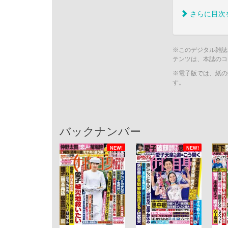
さらに目次
※このデジタル雑誌
テンツは、本誌のコ
※電子版では、紙の
す。
バックナンバー
NEW!
NEW!