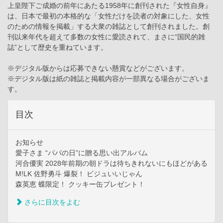
上皇陛下ご成婚の前年にあたる1958年に創刊された『女性自身』
は、日本で最初の本格的な「女性だけを読者の対象にした、女性
のための情報を掲載」する大衆の雑誌として創刊されました。創
刊以来年代を超えて多数の女性に愛読されて、まさに“国民的雑
誌”として歴史を重ねています。
※デジタル版からは応募できない懸賞などがございます。
※デジタル版は紙の雑誌と掲載内容が一部異なる場合がございま
す。
目次
お知らせ
愛子さま “パパの日”に贈る思い出アルバム
河合優実 2028年前期の朝ドラは待ちきれないにもほどがある
M!LK 佐野勇斗 爆裂！ ビジュいいじゃん
森英恵 蝶限定！ クッキー缶プレゼント！
さらに目次をよむ