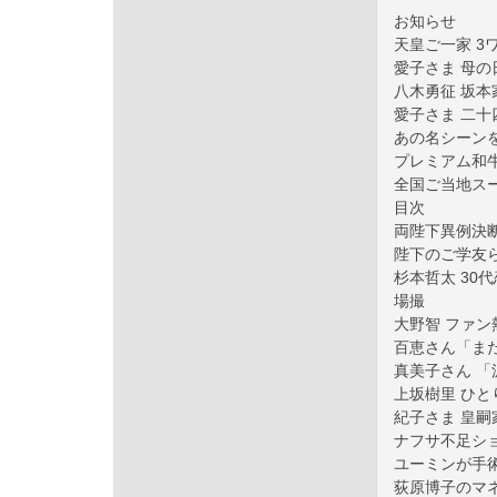
お知らせ
天皇ご一家 3
愛子さま 母の
八木勇征 坂
愛子さま 二十
あの名シーン
プレミアム和牛
全国ご当地スー
目次
両陛下異例決断
陛下のご学友
杉本哲太 30
場撮
大野智 ファ
百恵さん「ま
真美子さん 
上坂樹里 ひと
紀子さま 皇嗣
ナフサ不足ショ
ユーミンが手
荻原博子のマ