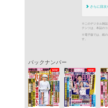
さらに目次
※このデジタル雑誌
テンツは、本誌のコ
※電子版では、紙の
す。
バックナンバー
NEW!
NEW!