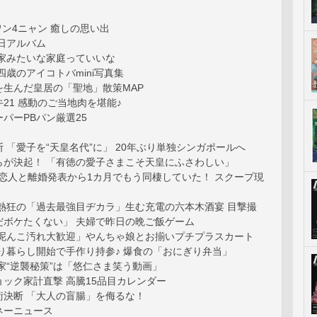
ワン4ニャン 癒しの思い出
日アルバム
本家みたいな家庭っていいな
四歳のアイコトバmini写真集
を生んだ皇居の「聖地」散策MAP
21 感動のご当地肉を堪能♪
パーPBパン厳選25
 「愛子を“天皇名代”に」 20年ぶり単独シンガポールへ
らが決起！ 「有徳の愛子さまこそ天皇にふさわしい」
代恋人と離婚発表から1カ月でもう同棲していた！ スクープ現
ン熱狂の「過去最強目ヂカラ」生む充電の六本木酒宴 目撃撮
だボケたくない」 夫婦で昨日の晩ご飯ゲーム
「泥んこ汚れ大歓迎」やんちゃ娘とお揃いプチプラスカート
り暮らし開始で手作り持参♪ 爆食の「おにぎり弁当」
家“逆襲秘策”は「悠仁さま笑う動画」
ック家計直撃 高騰15品目カレンダー
術決断 「大人の盲腸」を侮るな！
ネーニュース