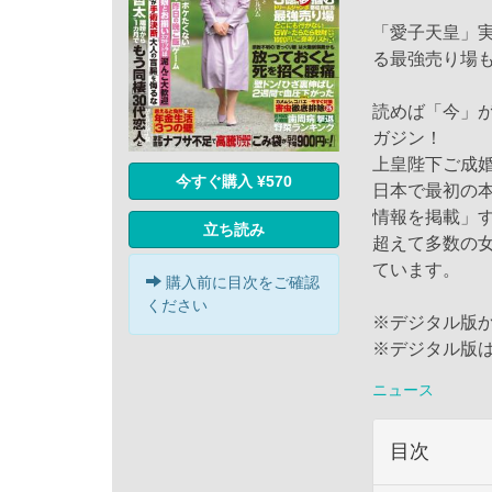
「愛子天皇」
る最強売り場
読めば「今」
ガジン！
上皇陛下ご成婚
今すぐ購入 ¥570
日本で最初の
情報を掲載」
立ち読み
超えて多数の女
ています。
購入前に目次をご確認
ください
※デジタル版
※デジタル版
ニュース
目次