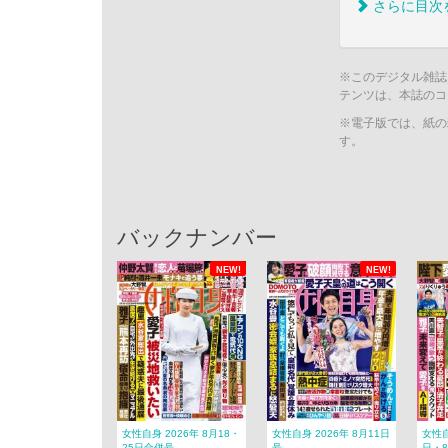
さらに目次
※このデジタル雑誌
テンツは、本誌のコ
※電子版では、紙の
す。
バックナンバー
NEW!
NEW!
女性自身 2026年 8月18・
女性自身 2026年 8月11日
女性自
25日合併号
号
日・