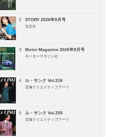
2
STORY 2026年9月号
光文社
3
Motor Magazine 2026年9月号
モーターマガジン社
4
ル・サンク Vol.216
宝塚クリエイティブアーツ
5
ル・サンク Vol.255
宝塚クリエイティブアーツ