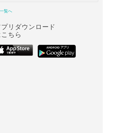
一覧へ
アプリダウンロード
はこちら