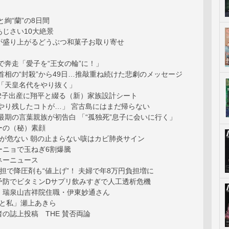
と絢“蘭”の8日間
じさい10大絶景
が盛り上がるどうぶつ和菓子お取り寄せ
で奔走「愛子を“王女の輪”に！」
首相の“封殺”から49日…推敲重ね続けた悲劇のメッセージ
 「天皇名代をやり抜く」
第2子出産に翔平と綴る（新）家族設計シート
でやり残したコトが…」 宮古島にはまだ帰らない
最期の言葉親族が初告白 「“孤独死”息子に会いに行く」
ーの（秘）素顔
婦が危ない 朝の止まらない咳はカビ肺炎サイン
ーニョで玉ねぎ6割爆騰
ネーニュース
担で降圧剤も“値上げ”！ 夫婦で年8万円負担増に
予防でビタミンDサプリ飲みすぎで人工透析危機
 瑞泉山吉祥院住職・伊東妙通さん
Aと私」瀬上あきら
の誌上投稿 THE 賛否両論