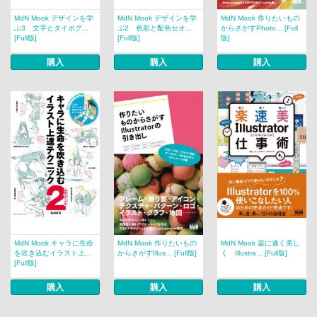
MdN Mook デザインを学
MdN Mook デザインを学
MdN Mook 作りたいもの
ぶ3 文字とタイポグ...
ぶ2 色彩と配色セオ...
からさがすPhoto... [Full
[Full版]
[Full版]
版]
購入
購入
購入
MdN Mook キャラに生命
MdN Mook 作りたいもの
MdN Mook 楽に速く美し
を吹き込むイラスト上...
からさがすIllus... [Full版]
く Illustra... [Full版]
[Full版]
購入
購入
購入