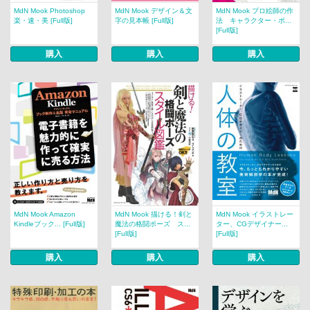
MdN Mook Photoshop
MdN Mook デザイン＆文
MdN Mook プロ絵師の作
楽・速・美 [Full版]
字の見本帳 [Full版]
法 キャラクター・ポ...
[Full版]
購入
購入
購入
MdN Mook Amazon
MdN Mook 描ける！剣と
MdN Mook イラストレー
Kindleブック... [Full版]
魔法の格闘ポーズ ス...
ター、CGデザイナー...
[Full版]
[Full版]
購入
購入
購入