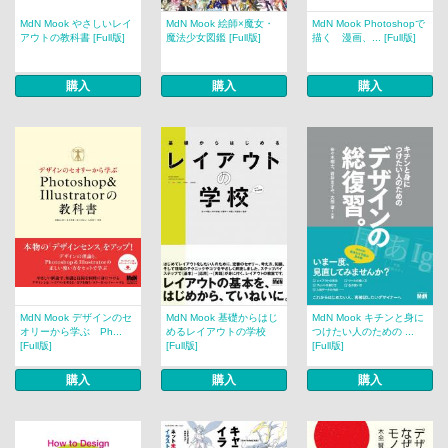
MdN Mook やさしいレイ
MdN Mook 絵師×魔女・
MdN Mook Photoshopで
アウトの教科書 [Full版]
魔法少女図鑑 [Full版]
描く 漫画、... [Full版]
購入
購入
購入
MdN Mook デザインのセ
MdN Mook 基礎からはじ
MdN Mook キチンと身に
オリーから学ぶ Ph...
めるレイアウトの学校
つけたい人のための ...
[Full版]
[Full版]
[Full版]
購入
購入
購入