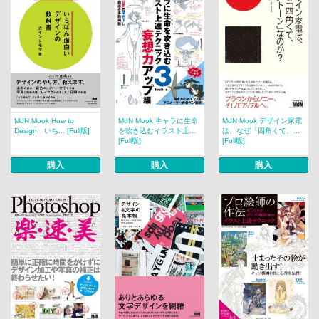
MdN Mook How to
MdN Mook キャラに生命
MdN Mook デザイン家電
Design いち... [Full版]
を吹き込むイラスト上...
は、なぜ「四角くて、...
[Full版]
[Full版]
購入
購入
購入