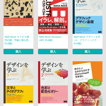
MdN Mook キラキラ感、
MdN Mook Illustrator
MdN Mook デザインを学
凹凸感、手触り感も思...
ABC [Full版]
ぶ1 グラフィックデ...
[Full版]
[Full版]
購入
購入
購入