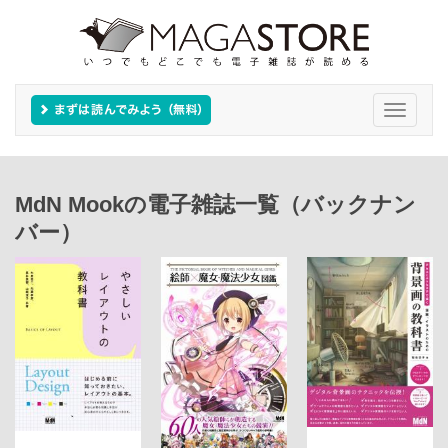
Toggle
navigati
MdN Mookの電子雑誌一覧（バックナン
バー）