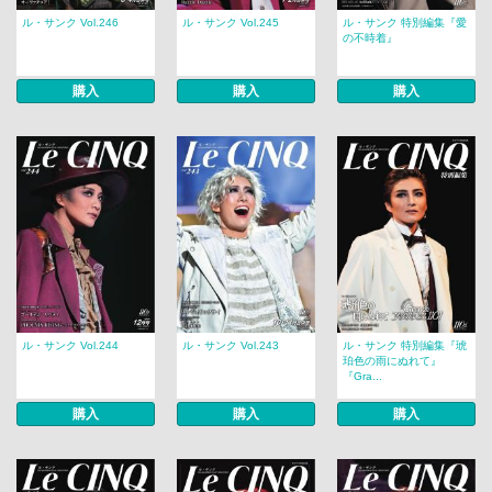
ル・サンク Vol.246
ル・サンク Vol.245
ル・サンク 特別編集『愛
の不時着』
購入
購入
購入
ル・サンク Vol.244
ル・サンク Vol.243
ル・サンク 特別編集『琥
珀色の雨にぬれて』
『Gra...
購入
購入
購入