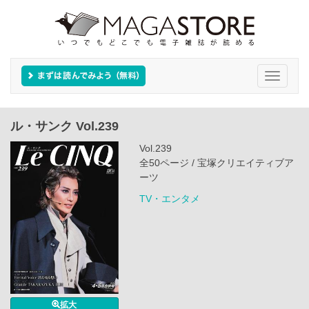
Toggle
navigati
ル・サンク Vol.239
Vol.239
全50ページ / 宝塚クリエイティブア
ーツ
TV・エンタメ
拡大