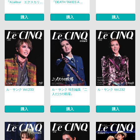
『Xcalibur エクスカリ...
『DEATH TAKES A ...
購入
購入
購入
ル・サンク Vol.233
ル・サンク 特別編集『二
ル・サンク Vol.232
人だけの戦場』
購入
購入
購入