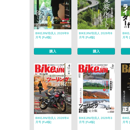
BIKEJIN/培倶人 2026年9
BIKEJIN/培倶人 2026年8
BIKE
月号 [Full版]
月号 [Full版]
月号 [
購入
購入
BIKEJIN/培倶人 2026年4
BIKEJIN/培倶人 2026年3
BIKE
月号 [Full版]
月号 [Full版]
月号 [