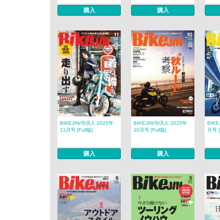
購入
購入
BIKEJIN/培倶人 2025年
BIKEJIN/培倶人 2025年
BIKE
11月号 [Full版]
10月号 [Full版]
月号 [
購入
購入