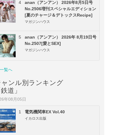
4
anan（アンアン） 2026年8月5日号
No.2506増刊スペシャルエディション
[夏のチャージ＆デトックスRecipe]
マガジンハウス
5
anan（アンアン） 2026年 8月19日号
No.2507[愛とSEX]
マガジンハウス
一覧へ
ジャンル別ランキング
「鉄道」
026年08月05日
1
電気機関車EX Vol.40
イカロス出版