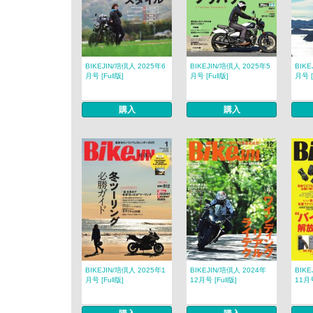
BIKEJIN/培倶人 2025年6
BIKEJIN/培倶人 2025年5
BIKE
月号 [Full版]
月号 [Full版]
月号 [
購入
購入
BIKEJIN/培倶人 2025年1
BIKEJIN/培倶人 2024年
BIKE
月号 [Full版]
12月号 [Full版]
11月号