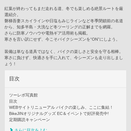
紅葉が終わってもまだ走れる道、冬でも楽しめる絶景ルートを厳
選紹介。
磐梯吾妻スカイラインや日塩もみじラインなど冬季閉鎖前の名道
から、知多半島・大洗など冬ツーリングの正解までを網羅。
さらに防寒ノウハウや電熱ギア活用術も掲載。
寒さを言い訳にせず、今こそバイクシーズンを“ON”にしよう。
装備は単なる道具ではなく、バイクの楽しさと安全を守る相棒。
寒さに負けず、快適さを手に入れて、今シーズンも走り出しまし
ょう！
目次
ツーレポ写真館
目次
WEBサイトリニューアル バイクの楽しみ、ここに集結！
BikeJINオリジナルグッズ EC＆イベントで好評発売中!
定期購読キャンペーン
さらに目次をよむ