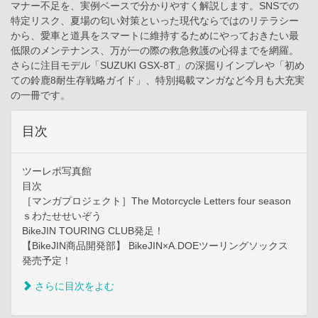
マナー不足を、実例ベースで分かりやすく解説します。SNSでの
特定リスク、夏場の匂い対策といった現代ならではのリテラシー
から、愛車と道具をスマートに維持するためにやっておきたい最
低限のメンテナンス、万が一の際の救急救護の心得までを網羅。
さらに注目モデル「SUZUKI GSX-8T」の深掘りインプレや「初め
ての鈴鹿8耐生存戦略ガイド」、特別掲載マンガなど今月も大充実
の一冊です。
目次
ツーレポ写真館
目次
［マンガプロジェクト］The Motorcycle Letters four season
ｓわたせせいぞう
BikeJIN TOURING CLUB発足！
【BikeJIN商品開発部】 BikeJIN×A.DOEツーリングソックス
発売予定！
さらに目次をよむ