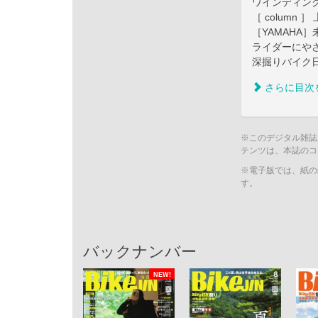
ワインディン
［ column
［YAMAHA］
ライダーにや
深掘りバイク日誌 
さらに目次
※このデジタル雑誌
テンツは、本誌のコ
※電子版では、紙の
す。
バックナンバー
NEW!