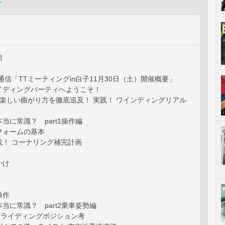
ル
館
通信「TTミーティングin白子11月30日（土）開催概要」
イディングパーティへようこそ！
］楽しい曲がり方を徹底追及！ 実践！ ワインディングリアル
当に常識？ part1操作編
フォームの基本
践！ コーナリング補完計画
かけ
操作
当に常識？ part2乗車姿勢編
”ライディングポジション考