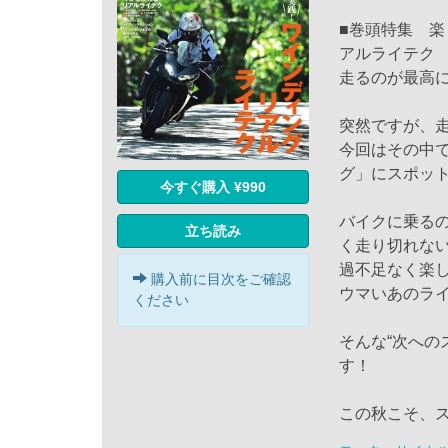
■巻頭特集 
アルライテク
走るのが最高
突然ですが、
今回はその中
グ」にスポッ
今すぐ購入 ¥990
バイクに乗る
立ち読み
く走り切れな
過不足なく楽
購入前に目次をご確認
ウマいあのラ
ください
そんな“次への
す！
この秋こそ、