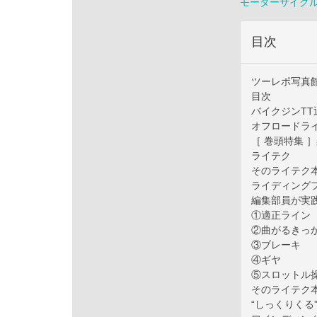
モーターサイク
目次
ツーレポ写真
目次
バイクジンTT
オフロードラ
［ 巻頭特集 
ライテク
そのライテク本
ライディング
編集部員が実
①適正ライン
②曲がるきっ
③ブレーキ
④ギヤ
⑤スロットル
そのライテク本
“しっくりくる