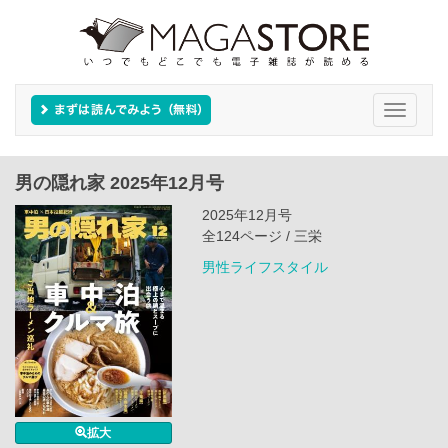
Toggle
navigati
男の隠れ家 2025年12月号
2025年12月号
全124ページ / 三栄
男性ライフスタイル
拡大