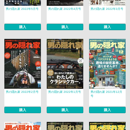
男の隠れ家 2022年5月号
男の隠れ家 2022年4月号
男の隠れ家 2022年3月号
購入
購入
購入
男の隠れ家 2022年2月号
男の隠れ家 2022年1月号
男の隠れ家 2021年12月
号
購入
購入
購入