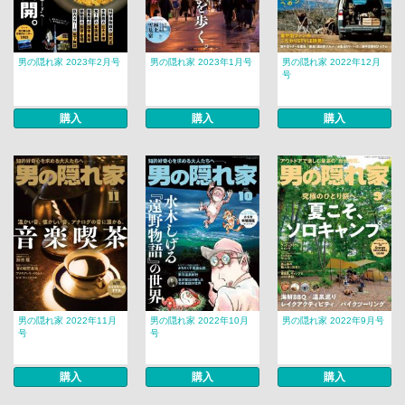
男の隠れ家 2023年2月号
男の隠れ家 2023年1月号
男の隠れ家 2022年12月
号
購入
購入
購入
男の隠れ家 2022年11月
男の隠れ家 2022年10月
男の隠れ家 2022年9月号
号
号
購入
購入
購入