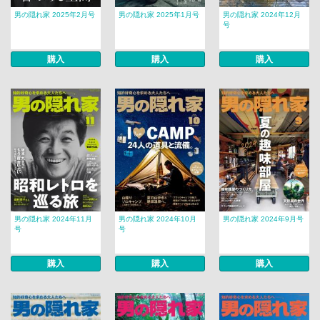
男の隠れ家 2025年2月号
男の隠れ家 2025年1月号
男の隠れ家 2024年12月
号
購入
購入
購入
男の隠れ家 2024年11月
男の隠れ家 2024年10月
男の隠れ家 2024年9月号
号
号
購入
購入
購入