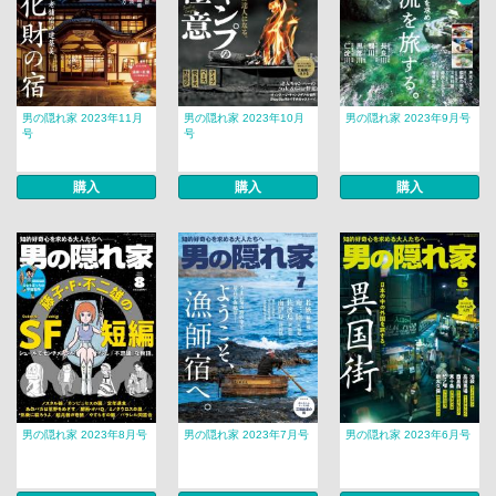
男の隠れ家 2023年11月
男の隠れ家 2023年10月
男の隠れ家 2023年9月号
号
号
購入
購入
購入
男の隠れ家 2023年8月号
男の隠れ家 2023年7月号
男の隠れ家 2023年6月号