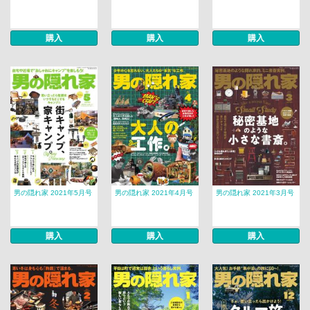
購入
購入
購入
男の隠れ家 2021年5月号
男の隠れ家 2021年4月号
男の隠れ家 2021年3月号
購入
購入
購入