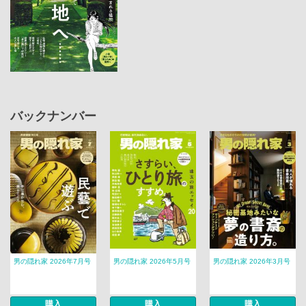
バックナンバー
男の隠れ家 2026年7月号
男の隠れ家 2026年5月号
男の隠れ家 2026年3月号
購入
購入
購入