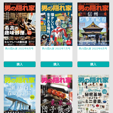
男の隠れ家 2022年8月号
男の隠れ家 2022年7月号
男の隠れ家 2022年6月号
購入
購入
購入