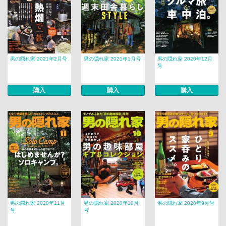
男の隠れ家 2021年2月号
男の隠れ家 2021年1月号
男の隠れ家 2020年12月
号
購入
購入
購入
男の隠れ家 2020年11月
男の隠れ家 2020年10月
男の隠れ家 2020年9月号
号
号