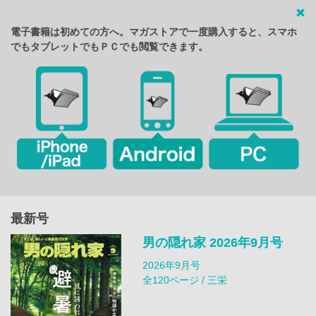
電子書籍は初めての方へ。マガストアで一度購入すると、スマホ
でもタブレットでもＰＣでも閲覧できます。
最新号
男の隠れ家 2026年9月号
2026年9月号
全120ページ / 三栄