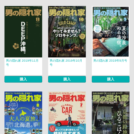
男の隠れ家 2019年11月
男の隠れ家 2019年10月
男の隠れ家 2019年9月号
号
号
購入
購入
購入