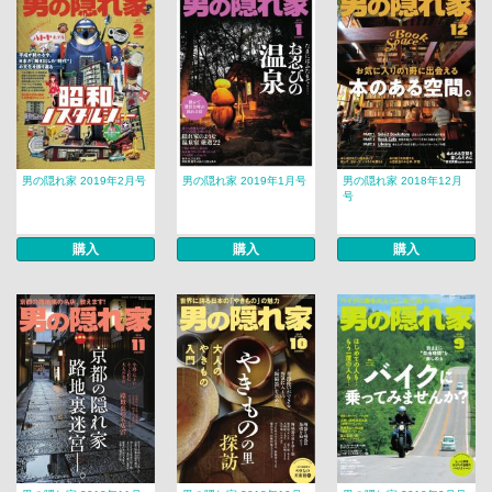
男の隠れ家 2019年2月号
男の隠れ家 2019年1月号
男の隠れ家 2018年12月
号
購入
購入
購入