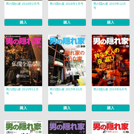
男の隠れ家 2016年2月号
男の隠れ家 2016年1月号
男の隠れ家 2015年12月
号
購入
購入
購入
男の隠れ家 2015年11月
男の隠れ家 2015年10月
男の隠れ家 2015年9月号
号
号
購入
購入
購入