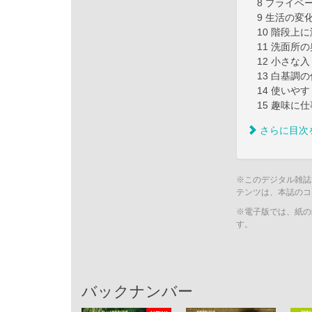
8 プライベ
9 生活の変
10 階段上
11 洗面所
12 小さな
13 白基調
14 使いや
15 趣味に
さらに目次
※このデジタル雑誌
テンツは、本誌のコ
※電子版では、紙の
す。
バックナンバー