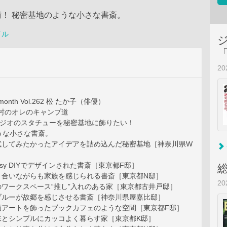
！ 秘密基地のような小さな書斎。
イル
2
he month Vol.262 松 たか子（俳優）
西村のオレのキャンプ道
タジオのスタチューを秘密基地に飾りたい！
うな小さな書斎。
試してみたかったアイデアを詰め込んだ秘密基地［神奈川県W
 Easy DIYでデザインされた書斎［東京都F邸］
き合いながらも家族を感じられる書斎［東京都N邸］
2
のワークスペース“推し”入れのある家［東京都古井戸邸］
ブルーが故郷を感じさせる書斎［神奈川県屋嘉比邸］
画アートを飾ったブックカフェのような空間［東京都F邸］
味とシンプルにカッコよく暮らす家［東京都K邸］