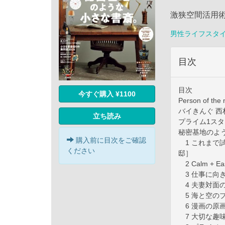
激狭空間活用術
男性ライフスタ
目次
目次
今すぐ購入 ¥1100
Person of t
バイきんぐ 
立ち読み
プライム1ス
秘密基地のよ
購入前に目次をご確認
1 これまで
ください
邸］
2 Calm +
3 仕事に向
4 夫妻対面
5 海と空の
6 漫画の原
7 大切な趣