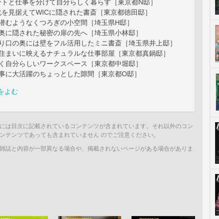
ートと仕事を分けて自分らしく暮らす［東京都N邸］
化を見据えてWICに隠された書斎［東京都徳田邸］
に潜むようなくつろぎの小空間［埼玉県H邸］
の奥に隠された秘密の扉の先へ［埼玉県小林邸］
入り口の奥には壁をフル活用したミニ書斎［埼玉県井上邸］
の住まいに映えるナチュラルな仕事部屋［東京都真鍋邸］
すく自分らしいワークスペース［東京都中堀邸］
仕事に大活躍のちょっとした隙間［東京都O邸］
をよむ
には目次に記載されているコンテンツが含まれています。それ以外のコン
ンテンツであっても含まれていません のでご注意ください。
雑誌と内容が一部異なる場合や、掲載されないページがある場合がありま