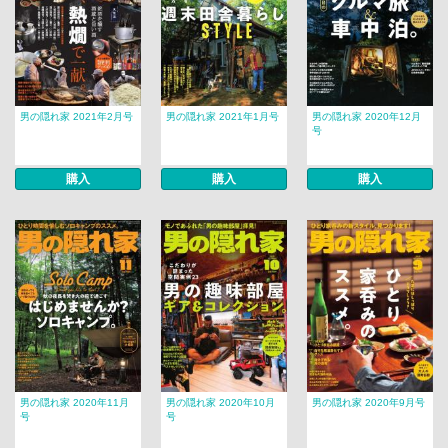
男の隠れ家 2021年2月号
男の隠れ家 2021年1月号
男の隠れ家 2020年12月
号
購入
購入
購入
男の隠れ家 2020年11月
男の隠れ家 2020年10月
男の隠れ家 2020年9月号
号
号