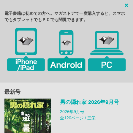
電子書籍は初めての方へ。マガストアで一度購入すると、スマホ
でもタブレットでもＰＣでも閲覧できます。
最新号
男の隠れ家 2026年9月号
2026年9月号
全120ページ / 三栄