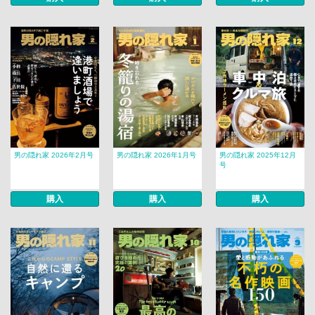
男の隠れ家 2026年2月号
男の隠れ家 2026年1月号
男の隠れ家 2025年12月
号
購入
購入
購入