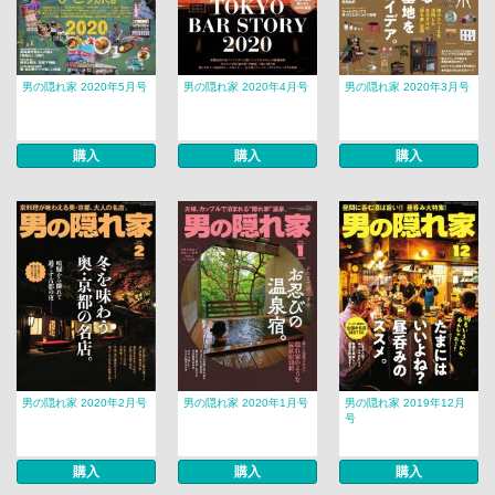
男の隠れ家 2020年5月号
男の隠れ家 2020年4月号
男の隠れ家 2020年3月号
購入
購入
購入
男の隠れ家 2020年2月号
男の隠れ家 2020年1月号
男の隠れ家 2019年12月
号
購入
購入
購入