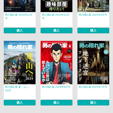
男の隠れ家 2025年11月
男の隠れ家 2025年10月
男の隠れ家 2025年9月号
号
号
購入
購入
購入
男の隠れ家 夏、山へ。
男の隠れ家 2025年8月号
男の隠れ家 2025年7月号
2025
購入
購入
購入