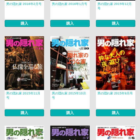
男の隠れ家 2016年2月号
男の隠れ家 2016年1月号
男の隠れ家 2015年12月
号
購入
購入
購入
男の隠れ家 2015年11月
男の隠れ家 2015年10月
男の隠れ家 2015年9月号
号
号
購入
購入
購入