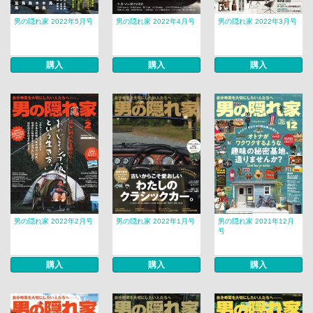
男の隠れ家 2022年5月号
男の隠れ家 2022年4月号
男の隠れ家 2022年3月号
購入
購入
購入
男の隠れ家 2022年2月号
男の隠れ家 2022年1月号
男の隠れ家 2021年12月
号
購入
購入
購入