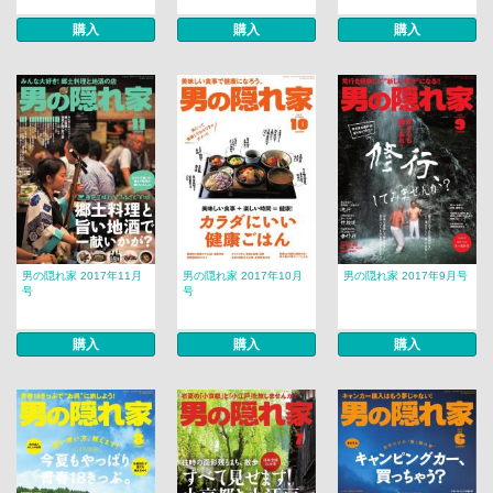
購入
購入
購入
男の隠れ家 2017年11月
男の隠れ家 2017年10月
男の隠れ家 2017年9月号
号
号
購入
購入
購入