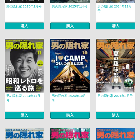
男の隠れ家 2025年2月号
男の隠れ家 2025年1月号
男の隠れ家 2024年12月
号
購入
購入
購入
男の隠れ家 2024年11月
男の隠れ家 2024年10月
男の隠れ家 2024年9月号
号
号
購入
購入
購入