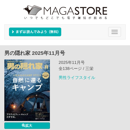
Toggle
navigati
男の隠れ家 2025年11月号
2025年11月号
全138ページ / 三栄
男性ライフスタイル
拡大