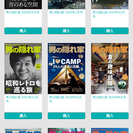
男の隠れ家 2025年2月号
男の隠れ家 2025年1月号
男の隠れ家 2024年12月
号
購入
購入
購入
男の隠れ家 2024年11月
男の隠れ家 2024年10月
男の隠れ家 2024年9月号
号
号
購入
購入
購入