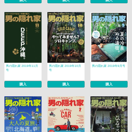
購入
購入
購入
男の隠れ家 2019年11月
男の隠れ家 2019年10月
男の隠れ家 2019年9月号
号
号
購入
購入
購入