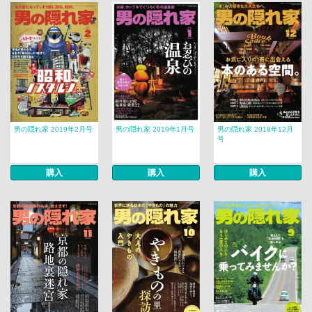
男の隠れ家 2019年2月号
男の隠れ家 2019年1月号
男の隠れ家 2018年12月
号
購入
購入
購入