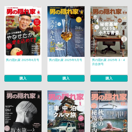
男の隠れ家 2025年6月号
男の隠れ家 2025年5月号
男の隠れ家 2025年 3・4
月合併号
購入
購入
購入