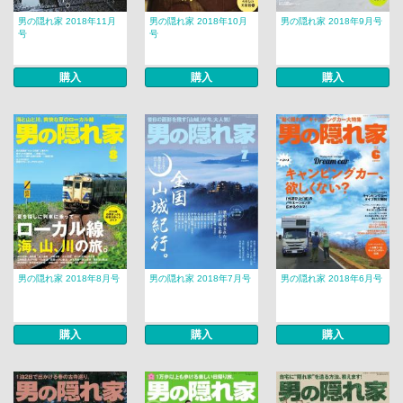
男の隠れ家 2018年11月
男の隠れ家 2018年10月
男の隠れ家 2018年9月号
号
号
購入
購入
購入
男の隠れ家 2018年8月号
男の隠れ家 2018年7月号
男の隠れ家 2018年6月号
購入
購入
購入