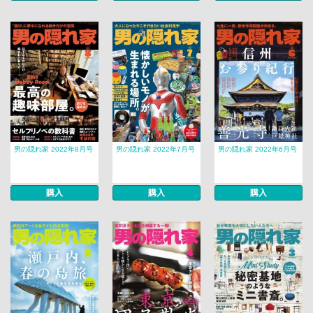
男の隠れ家 2022年8月号
男の隠れ家 2022年7月号
男の隠れ家 2022年6月号
購入
購入
購入