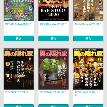
男の隠れ家 2020年5月号
男の隠れ家 2020年4月号
男の隠れ家 2020年3月号
購入
購入
購入
男の隠れ家 2020年2月号
男の隠れ家 2020年1月号
男の隠れ家 2019年12月
号