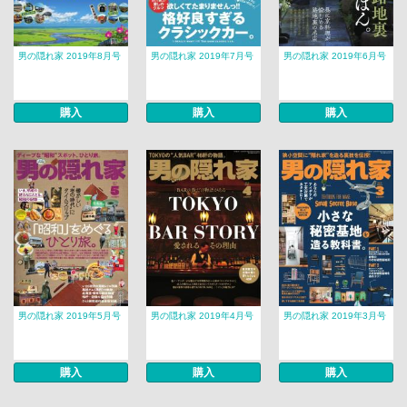
男の隠れ家 2019年8月号
男の隠れ家 2019年7月号
男の隠れ家 2019年6月号
購入
購入
購入
男の隠れ家 2019年5月号
男の隠れ家 2019年4月号
男の隠れ家 2019年3月号
購入
購入
購入