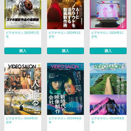
ビデオサロン 2025年1月
ビデオサロン 2024年12
ビデオサロン 2024年11
号
月号
月号
購入
購入
購入
ビデオサロン 2024年10
ビデオサロン 2024年9月
ビデオサロン 2024年8月
月号
号
号