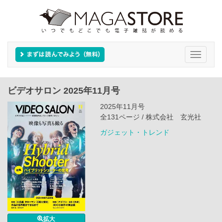
Toggle
navigati
ビデオサロン 2025年11月号
2025年11月号
全131ページ / 株式会社 玄光社
ガジェット・トレンド
拡大