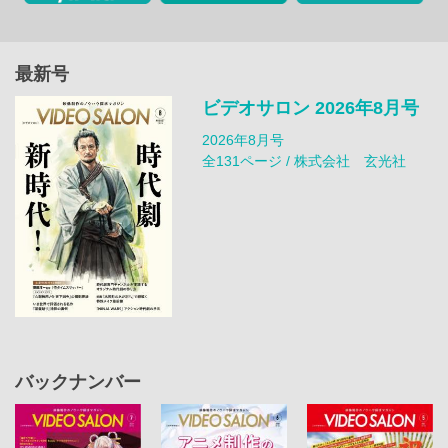
最新号
ビデオサロン 2026年8月号
2026年8月号
全131ページ / 株式会社 玄光社
バックナンバー