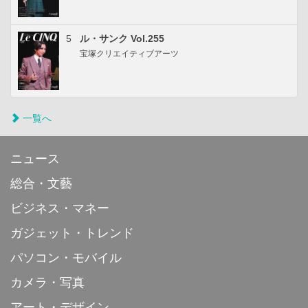
5
ル・サンク Vol.255
宝塚クリエイティブアーツ
一覧へ
ニュース
総合・文藝
ビジネス・マネー
ガジェット・トレンド
パソコン・モバイル
カメラ・写真
アート・デザイン