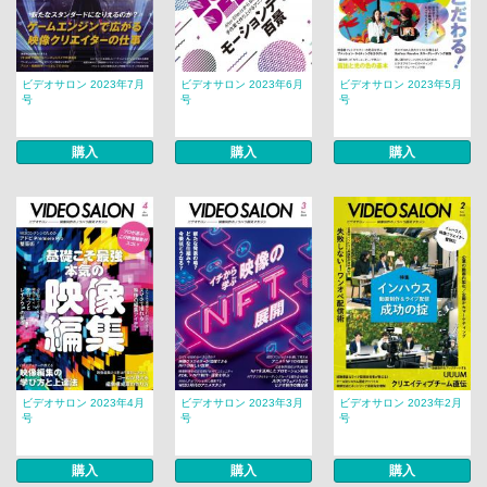
ビデオサロン 2023年7月
ビデオサロン 2023年6月
ビデオサロン 2023年5月
号
号
号
購入
購入
購入
ビデオサロン 2023年4月
ビデオサロン 2023年3月
ビデオサロン 2023年2月
号
号
号
購入
購入
購入