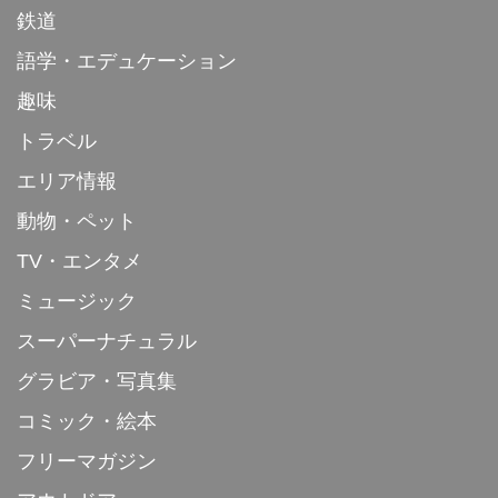
鉄道
語学・エデュケーション
趣味
トラベル
エリア情報
動物・ペット
TV・エンタメ
ミュージック
スーパーナチュラル
グラビア・写真集
コミック・絵本
フリーマガジン