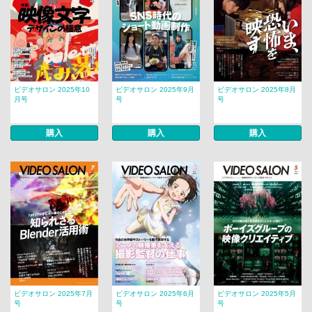
ビデオサロン 2025年10
ビデオサロン 2025年9月
ビデオサロン 2025年8月
月号
号
号
購入
購入
購入
ビデオサロン 2025年7月
ビデオサロン 2025年6月
ビデオサロン 2025年5月
号
号
号