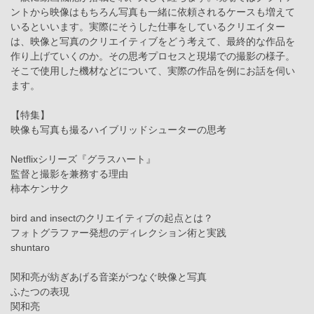
ントから映像はもちろん写真も一緒に依頼されるケースも増えて
いるといいます。実際にそうした仕事をしているクリエイター
は、映像と写真のクリエイティブをどう考えて、最終的な作品を
作り上げていくのか。その思考プロセスと現場での撮影の様子。
そこで使用した機材などについて、実際の作品を例にお話を伺い
ます。
【特集】
映像も写真も撮るハイブリッドシューターの思考
Netflixシリーズ『グラスハート』
監督と撮影を兼務する理由
柿本ケンサク
bird and insectのクリエイティブの起点とは？
フォトグラファー発想のディレクション術と実践
shuntaro
関和亮が紡ぎあげる音楽がつなぐ映像と写真
ふたつの表現
関和亮