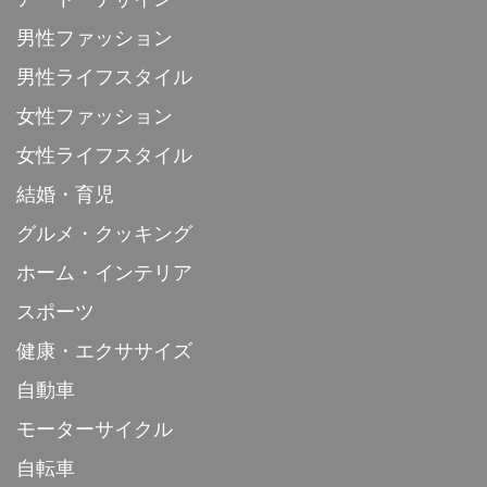
男性ファッション
男性ライフスタイル
女性ファッション
女性ライフスタイル
結婚・育児
グルメ・クッキング
ホーム・インテリア
スポーツ
健康・エクササイズ
自動車
モーターサイクル
自転車