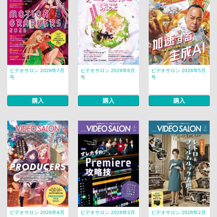
ビデオサロン 2026年7月
ビデオサロン 2026年6月
ビデオサロン 2026年5月
号
号
号
購入
購入
購入
ビデオサロン 2026年4月
ビデオサロン 2026年3月
ビデオサロン 2026年2月