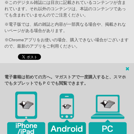
※このデジタル雑誌には目次に記載されているコンテンツが含ま
れています。それ以外のコンテンツは、本誌のコンテンツであっ
ても含まれていませんのでご注意ください。
※電子版では、紙の雑誌と内容が一部異なる場合や、掲載されな
いページがある場合があります。
※Chromeアプリをお使いの場合、購入できない場合がございます
ので、最新のアプリをご利用ください。
電子書籍は初めての方へ。マガストアで一度購入すると、スマホ
でもタブレットでもＰＣでも閲覧できます。