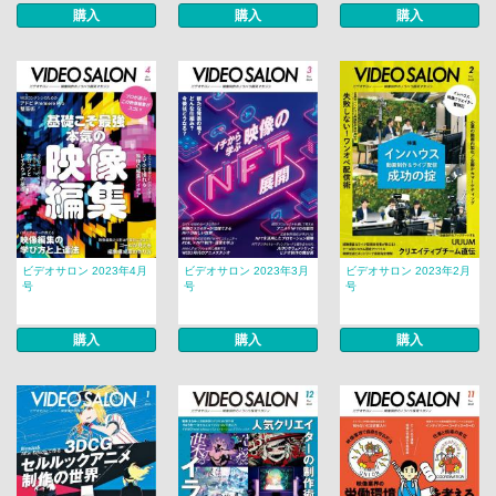
購入
購入
購入
ビデオサロン 2023年4月
ビデオサロン 2023年3月
ビデオサロン 2023年2月
号
号
号
購入
購入
購入