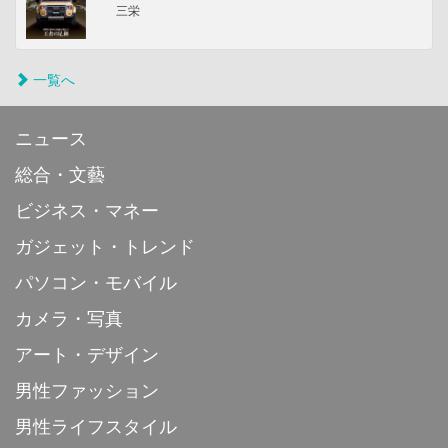
三栄
一覧へ
ニュース
総合・文藝
ビジネス・マネー
ガジェット・トレンド
パソコン・モバイル
カメラ・写真
アート・デザイン
男性ファッション
男性ライフスタイル