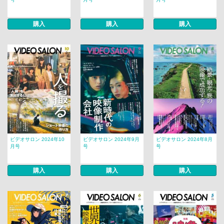
購入
購入
購入
ビデオサロン 2024年10
ビデオサロン 2024年9月
ビデオサロン 2024年8月
月号
号
号
購入
購入
購入