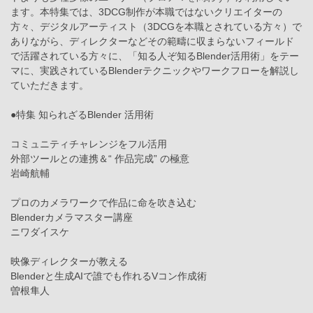
ます。本特集では、3DCG制作が本職ではないクリエイターの
方々、デジタルアーティスト（3DCGを本職とされている方々）で
ありながら、ディレクターなどその範疇に収まらないフィールド
で活躍されている方々に、「知る人ぞ知るBlender活用術」をテー
マに、実践されているBlenderテクニックやワークフローを解説し
ていただきます。
●特集 知られざるBlender 活用術
コミュニティチャレンジをフル活用
外部ツールとの連携＆“ 作品完成” の極意
岩崎航輔
プロのカメラワークで作品に命を吹き込む
Blenderカメラマスター講座
ニワダイスケ
映像ディレクターが教える
Blenderと生成AIで誰でも作れるVコン作成術
曽根隼人