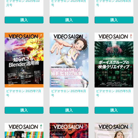
ビデオサロン 2025年10
ビデオサロン 2025年9月
ビデオサロン 2025年8月
月号
号
号
購入
購入
購入
ビデオサロン 2025年7月
ビデオサロン 2025年6月
ビデオサロン 2025年5月
号
号
号
購入
購入
購入