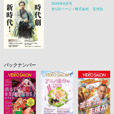
2026年8月号
全131ページ / 株式会社 玄光社
バックナンバー