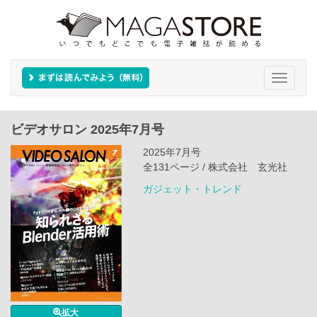
Toggle
navigati
ビデオサロン 2025年7月号
2025年7月号
全131ページ / 株式会社 玄光社
ガジェット・トレンド
拡大