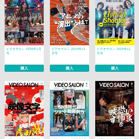
ビデオサロン 2026年1月
ビデオサロン 2025年12
ビデオサロン 2025年11
号
月号
月号
購入
購入
購入