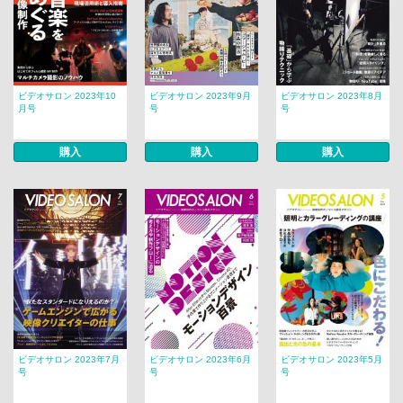
ビデオサロン 2023年10
ビデオサロン 2023年9月
ビデオサロン 2023年8月
月号
号
号
購入
購入
購入
ビデオサロン 2023年7月
ビデオサロン 2023年6月
ビデオサロン 2023年5月
号
号
号