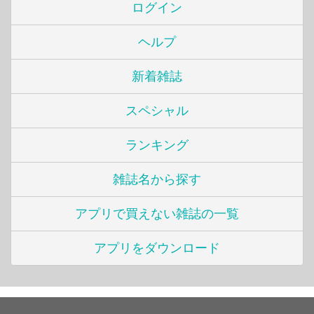
ログイン
ヘルプ
新着雑誌
スペシャル
ランキング
雑誌名から探す
アプリで買えない雑誌の一覧
アプリをダウンロード