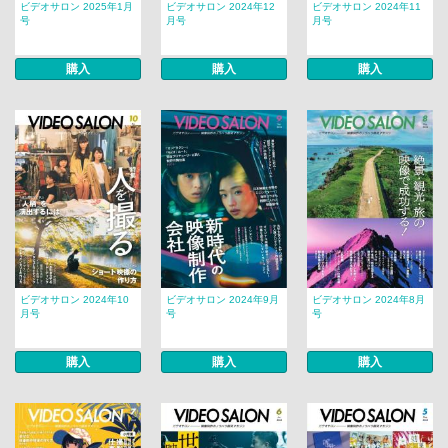
ビデオサロン 2025年1月
ビデオサロン 2024年12
ビデオサロン 2024年11
号
月号
月号
購入
購入
購入
ビデオサロン 2024年10
ビデオサロン 2024年9月
ビデオサロン 2024年8月
月号
号
号
購入
購入
購入