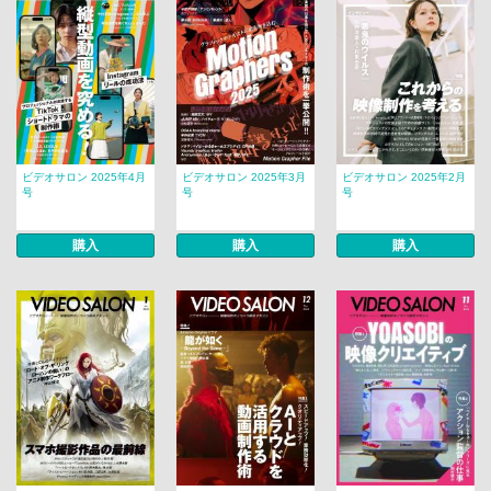
ビデオサロン 2025年4月
ビデオサロン 2025年3月
ビデオサロン 2025年2月
号
号
号
購入
購入
購入