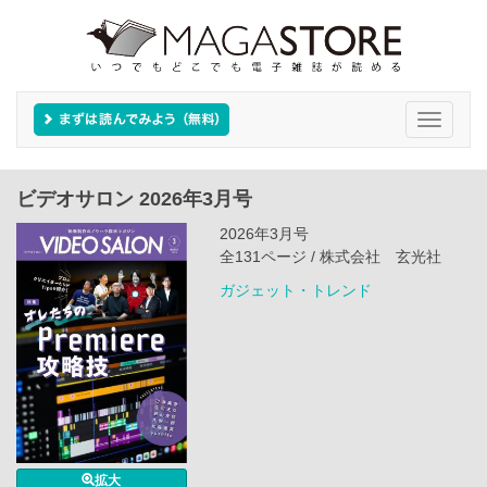
Toggle
navigati
ビデオサロン 2026年3月号
2026年3月号
全131ページ / 株式会社 玄光社
ガジェット・トレンド
拡大