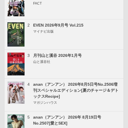
FACT
2
EVEN 2026年9月号 Vol.215
マイナビ出版
3
月刊山と溪谷 2026年1月号
山と溪谷社
4
anan（アンアン） 2026年8月5日号No.2506増
刊スペシャルエディション[夏のチャージ＆デト
ックスRecipe]
マガジンハウス
5
anan（アンアン） 2026年 8月19日号
No.2507[愛とSEX]