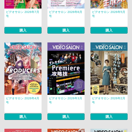
ビデオサロン 2026年7月
ビデオサロン 2026年6月
ビデオサロン 2026年5月
号
号
号
購入
購入
購入
ビデオサロン 2026年4月
ビデオサロン 2026年3月
ビデオサロン 2026年2月
号
号
号
購入
購入
購入