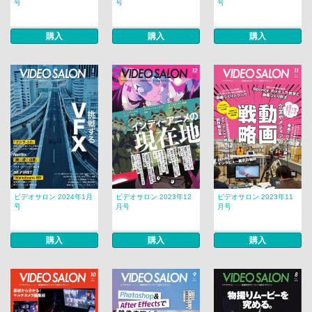
号
号
号
購入
購入
購入
ビデオサロン 2024年1月
ビデオサロン 2023年12
ビデオサロン 2023年11
号
月号
月号
購入
購入
購入