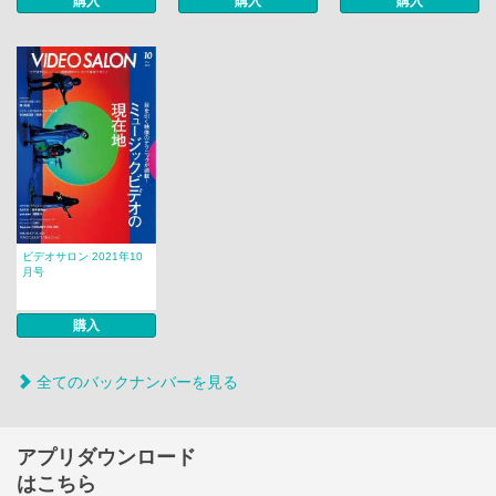
購入
購入
購入
ビデオサロン 2021年10
月号
購入
全てのバックナンバーを見る
アプリダウンロード
はこちら