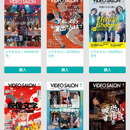
ビデオサロン 2026年1月
ビデオサロン 2025年12
ビデオサロン 2025年11
号
月号
月号
購入
購入
購入