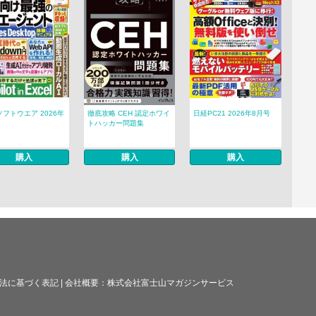
フトウエア 2026年
徹底攻略 CEH 認定ホワイ
日経PC21 2026年8月号
トハッカー問題集
購入
購入
購入
法に基づく表記
|
会社概要：
株式会社富士山マガジンサービス