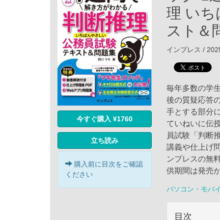
理 い
スト＆問
インプレス / 202
毎年多数の学
後の質疑応答
手とする部分
今すぐ購入 ¥1760
ていねいに伝
員試験「判断
立ち読み
講義や仕上げ問
ンプレスの無
購入前に目次をご確認
供期間は発売
ください
パソコン・モバ
目次