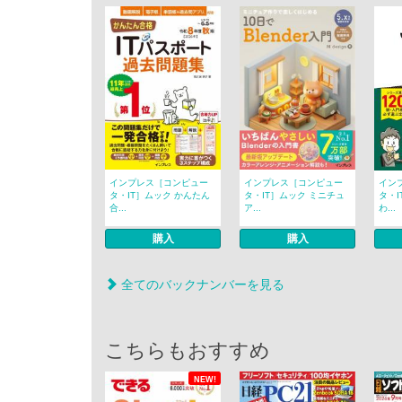
インプレス［コンピュー
インプレス［コンピュー
イン
タ・IT］ムック かんたん
タ・IT］ムック ミニチュ
タ・I
合...
ア...
わ...
購入
購入
全てのバックナンバーを見る
こちらもおすすめ
NEW!