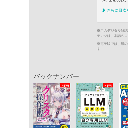
5-3 図形の数
さらに目次
※このデジタル雑誌
テンツは、本誌のコ
※電子版では、紙の
す。
バックナンバー
NEW!
NEW!