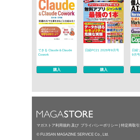
できる Claude＆Claude
日経PC21 2026年9月号
日経ソ
Cowork
9月号
購入
購入
マガストア利用規約
及び
プライバシーポリシー
|
特定商取引
© FUJISAN MAGAZINE SERVICE Co., Ltd.