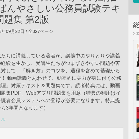
ちばんやさしい公務員試験テキ
題集 第2版
5年09月22日 / 全327ページ
2
生たちに講義している著者が、講義中のやりとりや講義
の経験を生かし、受講生たちがつまずきやすい問題や苦
に対して、「解き方」のコツを、過程を含めて基礎から
授！ 動画講義とあわせて、効率的に実力が身に付く公務
推理」対策テキスト＆問題集です。読者特典には、動画
題集PDF、Webアプリ問題集を用意（特典の利用はイ
料読者会員システムへの登録が必要になります。特典提
から3年間となります）
イル