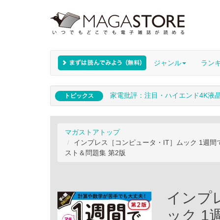
ジャンル
ラン
家電批評：注目・ハイエンド4K液
トピックス
マガストアトップ
インプレス［コンピュータ・IT］ムック 1週
スト＆問題集 第2版
インプ
ック 