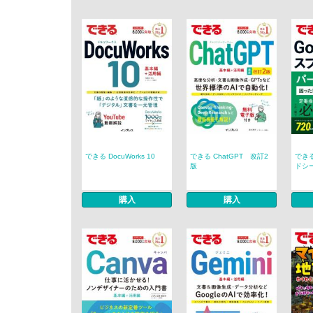
できる DocuWorks 10
できる ChatGPT 改訂2
できる
版
ドシー
購入
購入