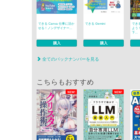
できる Canva 仕事に活か
できる Gemini
でき
せる！ノンデザイナー...
よう
下...
購入
購入
全てのバックナンバーを見る
こちらもおすすめ
NEW!
NEW!