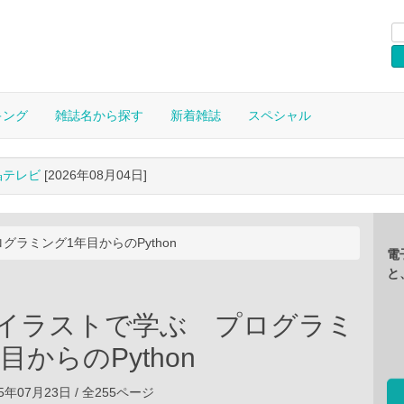
キング
雑誌名から探す
新着雑誌
スペシャル
晶テレビ
[2026年08月04日]
グラミング1年目からのPython
電
と
 イラストで学ぶ プログラミ
目からのPython
5年07月23日 / 全255ページ