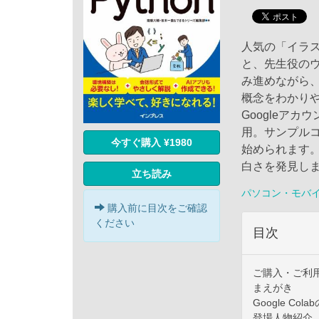
人気の「イラス
と、先生役の
み進めながら
概念をわかりや
Googleアカウ
用。サンプル
今すぐ購入 ¥1980
始められます。
白さを発見し
立ち読み
パソコン・モバ
購入前に目次をご確認
ください
目次
ご購入・ご利
まえがき
Google Col
登場人物紹介