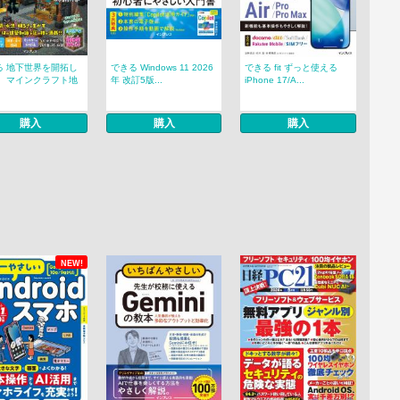
る 地下世界を開拓し
できる Windows 11 2026
できる fit ずっと使える
！ マインクラフト地
年 改訂5版...
iPhone 17/A...
購入
購入
購入
NEW!