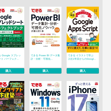
 Google スプレッ
できる Power BI データ集
できる イラストで学ぶ
ト パーフェク...
計・分析・可視化...
入社1年目からのGoogl...
購入
購入
購入