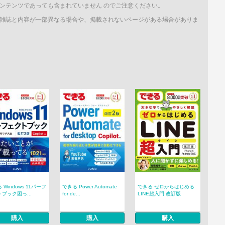
ンテンツであっても含まれていません のでご注意ください。
雑誌と内容が一部異なる場合や、掲載されないページがある場合がありま
 Windows 11パーフ
できる Power Automate
できる ゼロからはじめる
ブック困っ...
for de...
LINE超入門 改訂版
購入
購入
購入