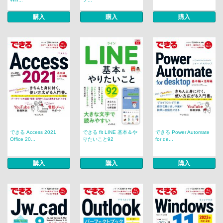
購入
購入
購入
できる Access 2021
できる fit LINE 基本＆や
できる Power Automate
Office 20...
りたいこと92
for de...
購入
購入
購入