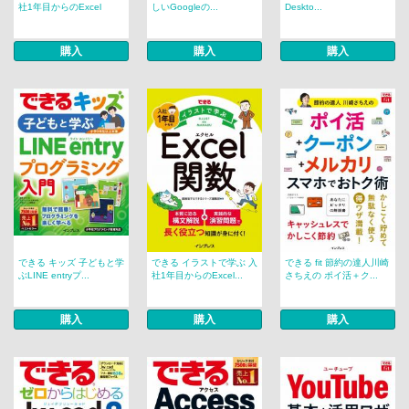
社1年目からのExcel
しいGoogleの...
Deskto...
購入
購入
購入
できる キッズ 子どもと学
できる イラストで学ぶ 入
できる fit 節約の達人川崎
ぶLINE entryプ...
社1年目からのExcel...
さちえの ポイ活＋ク...
購入
購入
購入