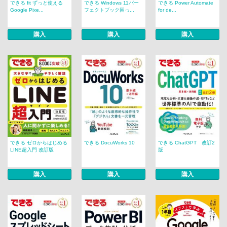
できる fit ずっと使える
できる Windows 11パー
できる Power Automate
Google Pixe...
フェクトブック困っ...
for de...
購入
購入
購入
できる ゼロからはじめる
できる DocuWorks 10
できる ChatGPT 改訂2
LINE超入門 改訂版
版
購入
購入
購入