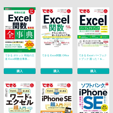
できる ポケット 時短の王
できる Excel関数 Office
できる Excel パーフェク
道 Excel関数全事典...
トブック 困った！＆...
購入
購入
購入