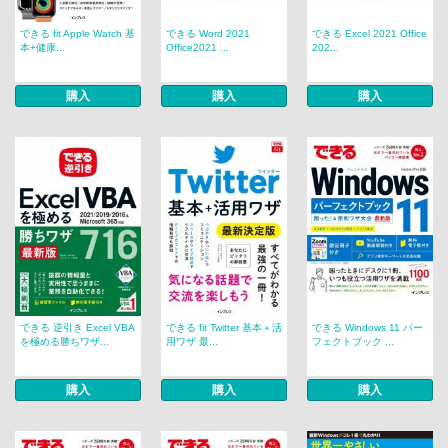
できる fit Apple Watch 基
できる Word 2021
できる Excel 2021 Office
本+健康...
Office2021 ...
202...
購入
購入
購入
できる 逆引き Excel VBA
できる fit Twitter 基本＋活
できる Windows 11 パー
を極める勝ちワザ...
用ワザ 最...
フェクトブック ...
購入
購入
購入