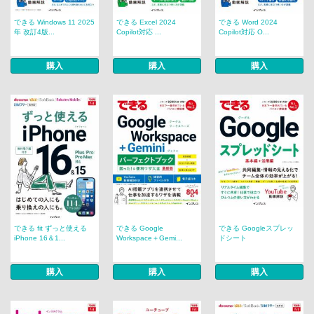
できる Windows 11 2025
できる Excel 2024
できる Word 2024
年 改訂4版...
Copilot対応 ...
Copilot対応 O...
購入
購入
購入
できる fit ずっと使える
できる Google
できる Googleスプレッ
iPhone 16＆1...
Workspace＋Gemi...
ドシート
購入
購入
購入