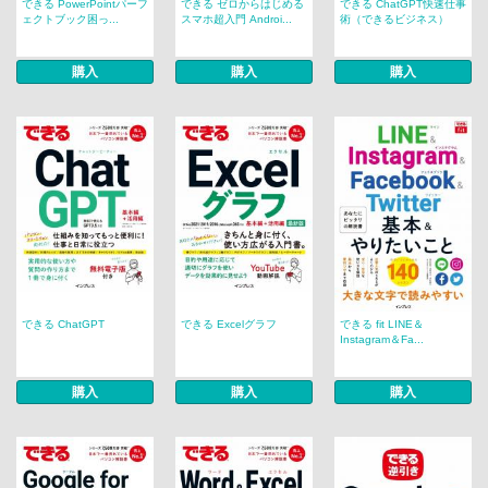
できる PowerPointパーフ
できる ゼロからはじめる
できる ChatGPT快速仕事
ェクトブック困っ...
スマホ超入門 Androi...
術（できるビジネス）
購入
購入
購入
できる ChatGPT
できる Excelグラフ
できる fit LINE＆
Instagram＆Fa...
購入
購入
購入