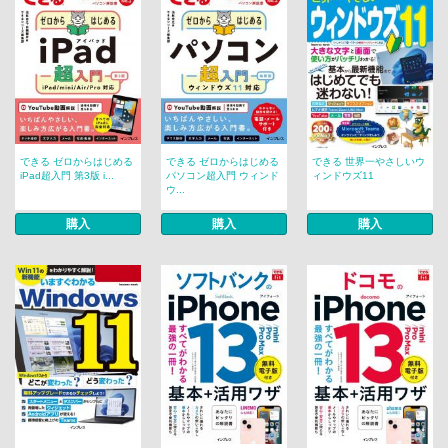
できる ゼロからはじめる
できる ゼロからはじめる
できる 世界一やさしいウ
iPad超入門 第3版 i...
パソコン超入門 ウィンド
ィンドウズ11
ウ...
購入
購入
購入