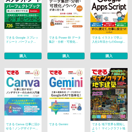
できる Google スプレッ
できる Power BI データ
できる イラストで学ぶ
ドシート パーフェク...
集計・分析・可視化...
入社1年目からのGoogl...
購入
購入
購入
できる Canva 仕事に活か
できる Gemini
できる 地下世界を開拓し
せる！ノンデザイナー...
よう！ マインクラフト地