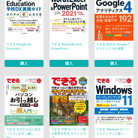
できる Google for
できる Word＆Excel＆
できる 逆引き Googleア
Education ...
PowerPoint...
ナリティクス4 成果...
購入
購入
購入
できる ゼロからはじめる
できる 中世ヨーロッパ風
できる Windows 11パー
パソコンお引っ越し
の世界を作る マインクラ
フェクトブック困っ...
Win...
フ...