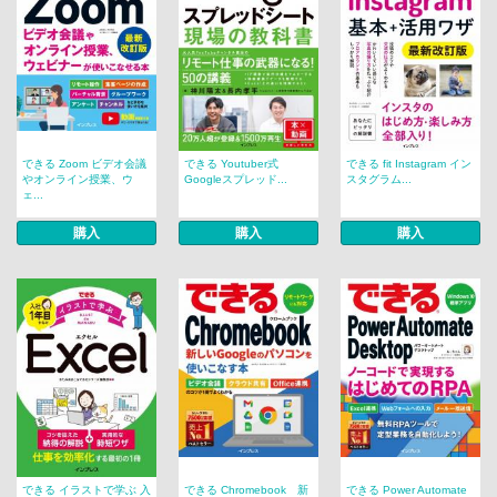
できる Zoom ビデオ会議
できる Youtuber式
できる fit Instagram イン
やオンライン授業、ウ
Googleスプレッド...
スタグラム...
ェ...
購入
購入
購入
できる イラストで学ぶ 入
できる Chromebook 新
できる Power Automate