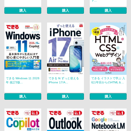
下...
購入
購入
購入
できる Windows 11 2026
できる fit ずっと使える
できる イラストで学ぶ 入
年 改訂5版...
iPhone 17/A...
社1年目からのHTML＆...
購入
購入
購入