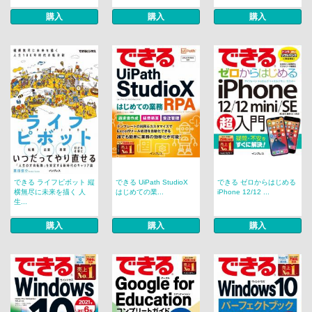
購入
購入
購入
できる ライフピボット 縦
できる UiPath StudioX
できる ゼロからはじめる
横無尽に未来を描く 人
はじめての業...
iPhone 12/12 ...
生...
購入
購入
購入