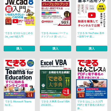
できる ゼロからはじめる
できる Access パーフェ
できる fit YouTube 基本
Jw_cad 8超入門
クトブック 困った！...
+活用ワザ 最...
購入
購入
購入
できる Microsoft Teams
できる 大事典 Excel VBA
できる はんこレス入門
for E...
2019/20...
PDFと電子署名の基本が
身...