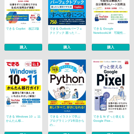
できる Copilot 改訂2版
できる Outlookパーフェ
できる Google
クトブック 困った！...
NotebookLM 可能性...
購入
購入
購入
できる Windows 10 → 11
できる イラストで学ぶ
できる fit ずっと使える
かんたん移...
プログラミング1年目から
Google Pixe...
の...