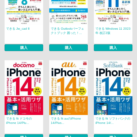
できる Jw_cad 8
できる Outlookパーフェ
できる Windows 11 2023
クトブック 困った！...
年 改訂2版
購入
購入
購入
できる fit ドコモの
できる fit auのiPhone
できる fit ソフトバンクの
iPhone 14/Plu...
14/Plus...
iPhone 14/...