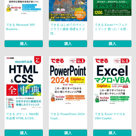
できる Microsoft 365
できる はじめてのマイン
できる Excelパーフェク
Busines...
クラフト建築 基礎＆スゴ
トブック 困った！＆便...
技...
購入
購入
購入
できる ポケット Web制
できる PowerPoint 2024
できる Excel マクロ＆
作必携 HTML＆CSS...
Copil...
VBA Copilot...
購入
購入
購入