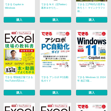
できる Copilot in
できる fit X（旧Twitter）
できる 江戸時代の世界を
Windows
基本＆やりた...
作ろう！ マインクラフト
和...
購入
購入
購入
できる 増強改訂版できる
できる アシロボ PC自動
できる Windows 11 2024
YouTuber式Exce...
化ガイド
年 改訂3版...
購入
購入
購入