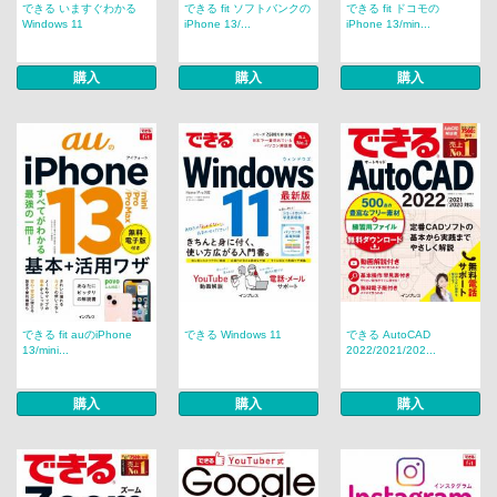
できる いますぐわかる
できる fit ソフトバンクの
できる fit ドコモの
Windows 11
iPhone 13/...
iPhone 13/min...
購入
購入
購入
できる fit auのiPhone
できる Windows 11
できる AutoCAD
13/mini...
2022/2021/202...
購入
購入
購入