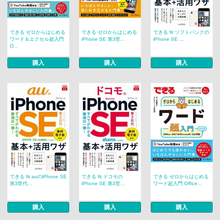
できる ゼロからはじめる
できる ゼロからはじめる
できる fit ソフトバンクの
ワード＆エクセル超入門
iPhone SE 第3世...
iPhone SE ...
O...
購入
購入
購入
できる fit auのiPhone SE
できる fit ドコモの
できる ゼロからはじめる
第3世代...
iPhone SE 第3世...
ワード超入門 Office...
購入
購入
購入