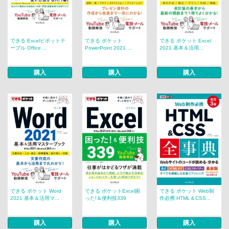
できる Excelピボットテ
できる ポケット
できる ポケット Excel
ーブル Office ...
PowerPoint 2021 ...
2021 基本＆活用...
購入
購入
購入
できる ポケット Word
できる ポケットExcel困
できる ポケット Web制
2021 基本＆活用マ...
った!＆便利技339
作必携 HTML＆CSS...
購入
購入
購入