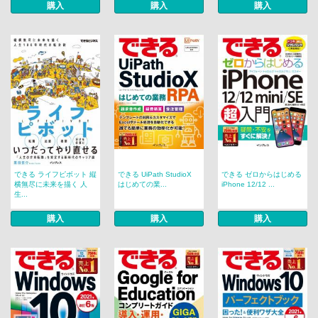
購入
購入
購入
できる ライフピボット 縦
できる UiPath StudioX
できる ゼロからはじめる
横無尽に未来を描く 人
はじめての業...
iPhone 12/12 ...
生...
購入
購入
購入