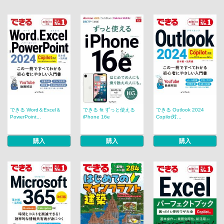
できる Word＆Excel＆
できる fit ずっと使える
できる Outlook 2024
PowerPoint...
iPhone 16e
Copilot対...
購入
購入
購入