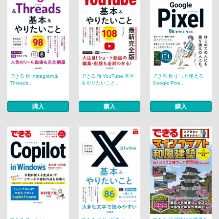
できる fit Instagram＆
できる fit YouTube 基本
できる fit ずっと使える
Threads...
＆やりたいこと...
Google Pixe...
購入
購入
購入