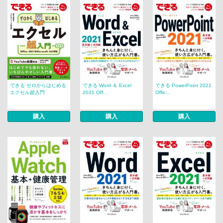
できる ゼロからはじめる
できる Word ＆ Excel
できる PowerPoint 2021
エクセル超入門
2021 Off...
Offic...
購入
購入
購入