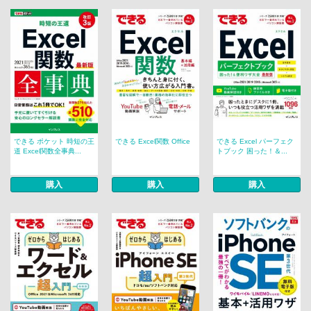
できる ポケット 時短の王
できる Excel関数 Office
できる Excel パーフェク
道 Excel関数全事典...
トブック 困った！＆...
購入
購入
購入