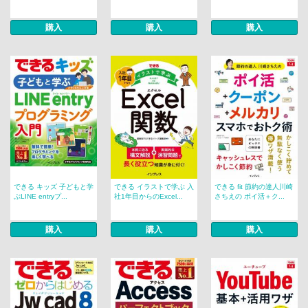
購入
購入
購入
できる キッズ 子どもと学
できる イラストで学ぶ 入
できる fit 節約の達人川崎
ぶLINE entryプ...
社1年目からのExcel...
さちえの ポイ活＋ク...
購入
購入
購入