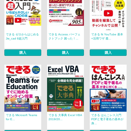
できる ゼロからはじめる
できる Access パーフェ
できる fit YouTube 基本
Jw_cad 8超入門
クトブック 困った！...
+活用ワザ 最...
購入
購入
購入
できる Microsoft Teams
できる 大事典 Excel VBA
できる はんこレス入門
for E...
2019/20...
PDFと電子署名の基本が
身...