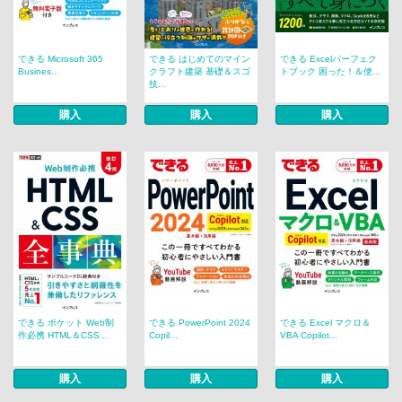
できる Microsoft 365
できる はじめてのマイン
できる Excelパーフェク
Busines...
クラフト建築 基礎＆スゴ
トブック 困った！＆便...
技...
購入
購入
購入
できる ポケット Web制
できる PowerPoint 2024
できる Excel マクロ＆
作必携 HTML＆CSS...
Copil...
VBA Copilot...
購入
購入
購入