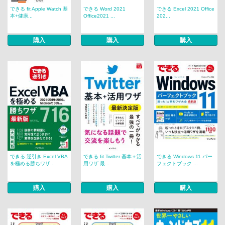
できる fit Apple Watch 基
できる Word 2021
できる Excel 2021 Office
本+健康...
Office2021 ...
202...
購入
購入
購入
できる 逆引き Excel VBA
できる fit Twitter 基本＋活
できる Windows 11 パー
を極める勝ちワザ...
用ワザ 最...
フェクトブック ...
購入
購入
購入