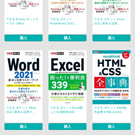
できる Excelピボットテ
できる ポケット
できる ポケット Excel
ーブル Office ...
PowerPoint 2021 ...
2021 基本＆活用...
購入
購入
購入
できる ポケット Word
できる ポケットExcel困
できる ポケット Web制
2021 基本＆活用マ...
った!＆便利技339
作必携 HTML＆CSS...
購入
購入
購入