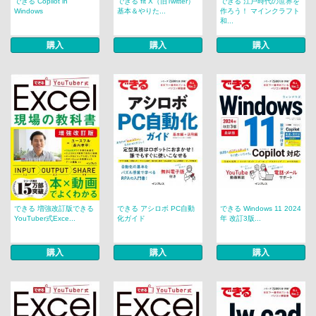
できる Copilot in
できる fit X（旧Twitter）
できる 江戸時代の世界を
Windows
基本＆やりた...
作ろう！ マインクラフト
和...
購入
購入
購入
できる 増強改訂版できる
できる アシロボ PC自動
できる Windows 11 2024
YouTuber式Exce...
化ガイド
年 改訂3版...
購入
購入
購入