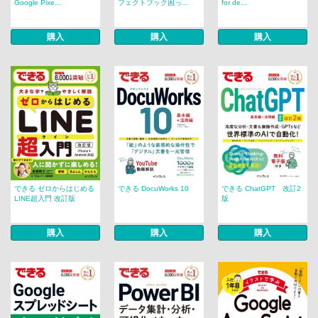
Google Pixe...
フェクトブック困っ...
for de...
購入
購入
購入
できる ゼロからはじめる
できる DocuWorks 10
できる ChatGPT 改訂2
LINE超入門 改訂版
版
購入
購入
購入