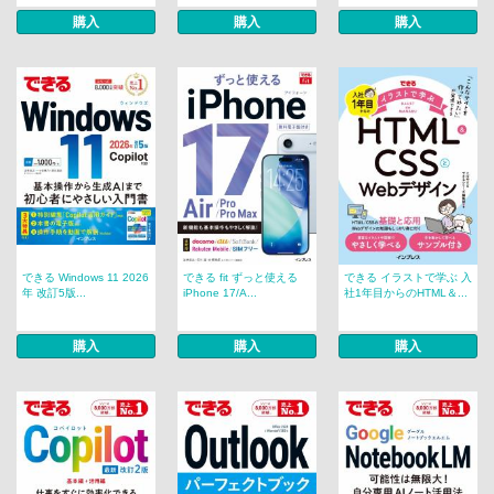
購入
購入
購入
できる Windows 11 2026
できる fit ずっと使える
できる イラストで学ぶ 入
年 改訂5版...
iPhone 17/A...
社1年目からのHTML＆...
購入
購入
購入