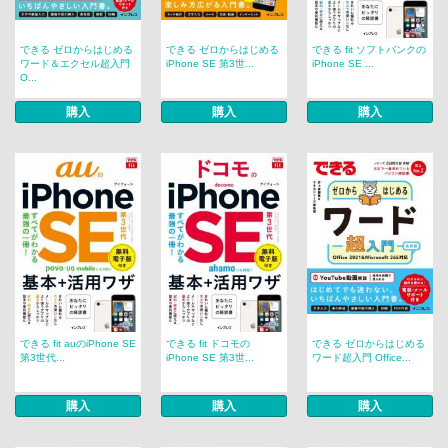
できる ゼロからはじめる
できる ゼロからはじめる
できる fit ソフトバンクの
ワード＆エクセル超入門
iPhone SE 第3世...
iPhone SE ...
O...
購入
購入
購入
できる fit auのiPhone SE
できる fit ドコモの
できる ゼロからはじめる
第3世代...
iPhone SE 第3世...
ワード超入門 Office...
購入
購入
購入