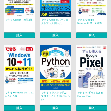
できる Copilot 改訂2版
できる Outlookパーフェ
できる Google
クトブック 困った！...
NotebookLM 可能性...
購入
購入
購入
できる Windows 10 → 11
できる イラストで学ぶ
できる fit ずっと使える
かんたん移...
プログラミング1年目から
Google Pixe...
の...
購入
購入
購入