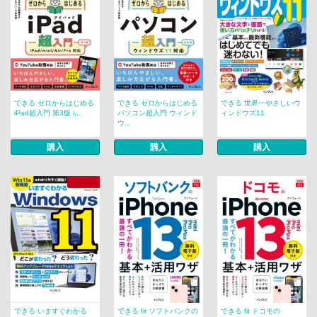
できる ゼロからはじめる
できる ゼロからはじめる
できる 世界一やさしいウ
iPad超入門 第3版 i...
パソコン超入門 ウィンド
ィンドウズ11
ウ...
購入
購入
購入
できる いますぐわかる
できる fit ソフトバンクの
できる fit ドコモの