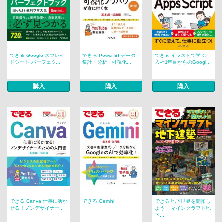
できる Google スプレッ
できる Power BI データ
できる イラストで学ぶ
ドシート パーフェク...
集計・分析・可視化...
入社1年目からのGoogl...
購入
購入
購入
できる Canva 仕事に活か
できる Gemini
できる 地下世界を開拓し
せる！ノンデザイナー...
よう！ マインクラフト地
下...