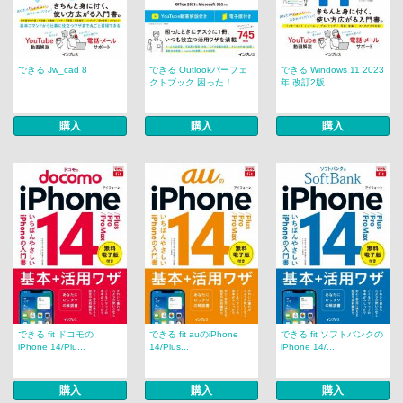
できる Jw_cad 8
できる Outlookパーフェ
できる Windows 11 2023
クトブック 困った！...
年 改訂2版
購入
購入
購入
できる fit ドコモの
できる fit auのiPhone
できる fit ソフトバンクの
iPhone 14/Plu...
14/Plus...
iPhone 14/...
購入
購入
購入