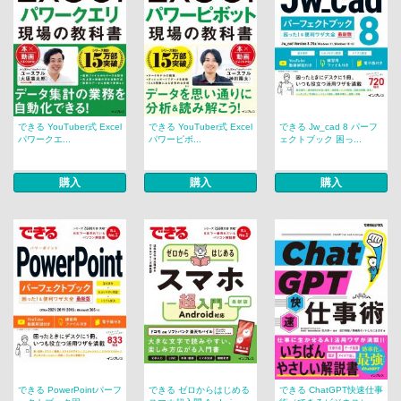
できる YouTuber式 Excel
できる YouTuber式 Excel
できる Jw_cad 8 パーフ
パワークエ...
パワーピボ...
ェクトブック 困っ...
購入
購入
購入
できる PowerPointパーフ
できる ゼロからはじめる
できる ChatGPT快速仕事