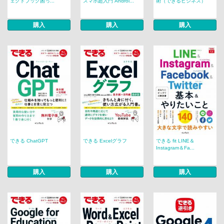
ェクトブック困っ...
スマホ超入門 Androi...
術（できるビジネス）
購入
購入
購入
できる ChatGPT
できる Excelグラフ
できる fit LINE＆
Instagram＆Fa...
購入
購入
購入