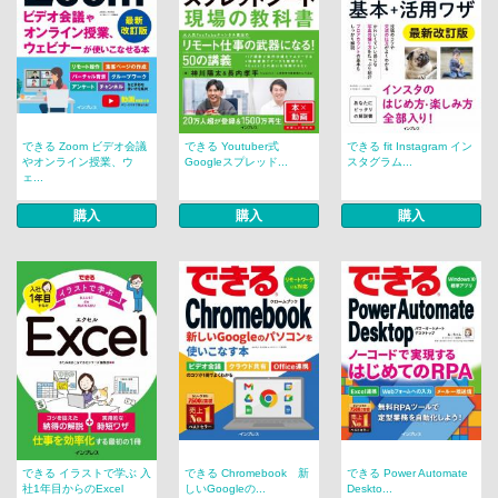
できる Zoom ビデオ会議
できる Youtuber式
できる fit Instagram イン
やオンライン授業、ウ
Googleスプレッド...
スタグラム...
ェ...
購入
購入
購入
できる イラストで学ぶ 入
できる Chromebook 新
できる Power Automate
社1年目からのExcel
しいGoogleの...
Deskto...