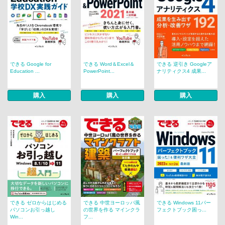
できる Google for
できる Word＆Excel＆
できる 逆引き Googleア
Education ...
PowerPoint...
ナリティクス4 成果...
購入
購入
購入
できる ゼロからはじめる
できる 中世ヨーロッパ風
できる Windows 11パー
パソコンお引っ越し
の世界を作る マインクラ
フェクトブック困っ...
Win...
フ...