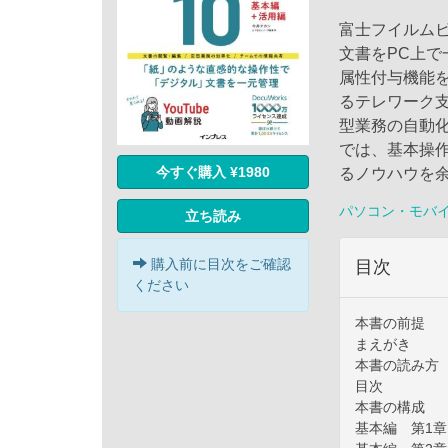
富士フイルムビ
文書をPC上で
属性付与機能
るテレワーク支
型業務の自動化
では、基本操
今すぐ購入 ¥1980
るノウハウを
パソコン・モバ
立ち読み
購入前に目次をご確認
目次
ください
本書の前提
まえがき
本書の読み方
目次
本書の構成
基本編 第1章 