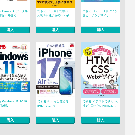
 Power BI データ集
できる イラストで学ぶ
できる Canva 仕事に活か
析・可視化...
入社1年目からのGoogl...
せる！ノンデザイナー...
購入
購入
購入
Windows 11 2026
できる fit ずっと使える
できる イラストで学ぶ 入
5版...
iPhone 17/A...
社1年目からのHTML＆...
購入
購入
購入