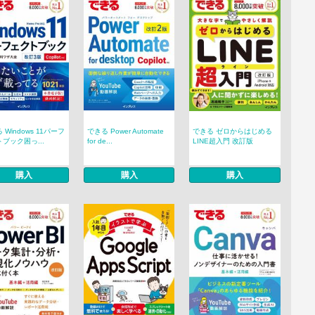
 Windows 11パーフ
できる Power Automate
できる ゼロからはじめる
ブック困っ...
for de...
LINE超入門 改訂版
購入
購入
購入