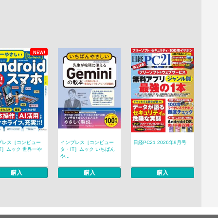
NEW!
プレス［コンピュー
インプレス［コンピュー
日経PC21 2026年9月号
T］ムック 世界一や
タ・IT］ムック いちばん
や...
購入
購入
購入