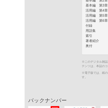
基本編 第2章
基本編 第3章
活用編 第4章
活用編 第5章
活用編 第6章
付録
用語集
索引
著者紹介
奥付
※このデジタル雑誌
テンツは、本誌のコ
※電子版では、紙の
す。
バックナンバー