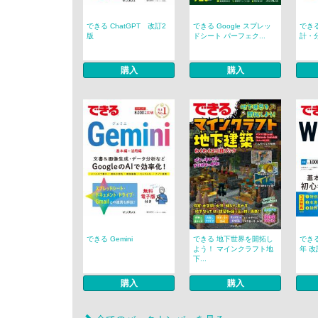
できる ChatGPT 改訂2
できる Google スプレッ
できる
版
ドシート パーフェク...
計・分
購入
購入
できる Gemini
できる 地下世界を開拓し
できる 
よう！ マインクラフト地
年 改訂
下...
購入
購入