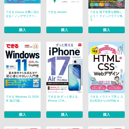
できる Canva 仕事に活か
できる Gemini
できる 地下世界を開拓し
せる！ノンデザイナー...
よう！ マインクラフト地
下...
購入
購入
購入
できる Windows 11 2026
できる fit ずっと使える
できる イラストで学ぶ 入
年 改訂5版...
iPhone 17/A...
社1年目からのHTML＆...
購入
購入
購入