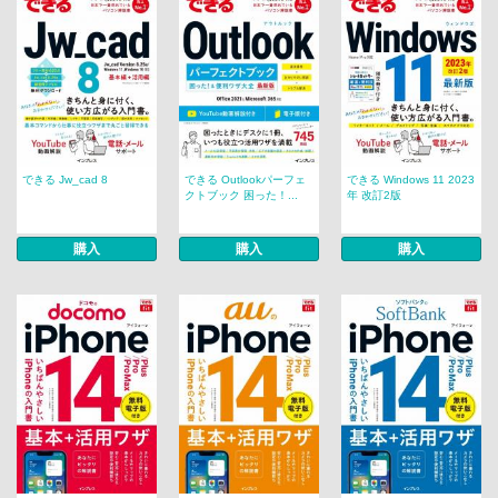
できる Jw_cad 8
できる Outlookパーフェ
できる Windows 11 2023
クトブック 困った！...
年 改訂2版
購入
購入
購入