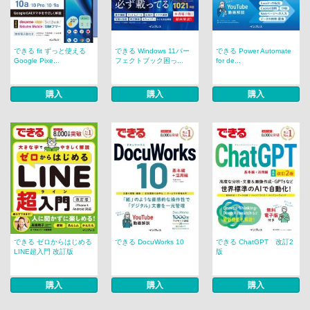
できる fit ずっと使える
できる Windows 11パー
できる Power Automate
Google Pixe...
フェクトブック困っ...
for de...
購入
購入
購入
できる ゼロからはじめる
できる DocuWorks 10
できる ChatGPT 改訂2
LINE超入門 改訂版
版
購入
購入
購入