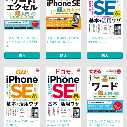
できる ゼロからはじめる
できる ゼロからはじめる
できる fit ソフトバンクの
ワード＆エクセル超入門
iPhone SE 第3世...
iPhone SE ...
O...
購入
購入
購入
できる fit auのiPhone SE
できる fit ドコモの
できる ゼロからはじめる
第3世代...
iPhone SE 第3世...
ワード超入門 Office...