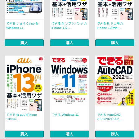
できる いますぐわかる
できる fit ソフトバンクの
できる fit ドコモの
Windows 11
iPhone 13/...
iPhone 13/min...
購入
購入
購入
できる fit auのiPhone
できる Windows 11
できる AutoCAD
13/mini...
2022/2021/202...
購入
購入
購入