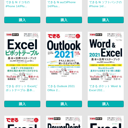
できる fit ドコモの
できる fit auのiPhone
できる fit ソフトバンクの
iPhone 14/Plu...
14/Plus...
iPhone 14/...
購入
購入
購入
できる ポケット Excelピ
できる Outlook 2021
できる ポケット Word ＆
ボットテーブル 基本...
Office 2...
Excel 202...
購入
購入
購入