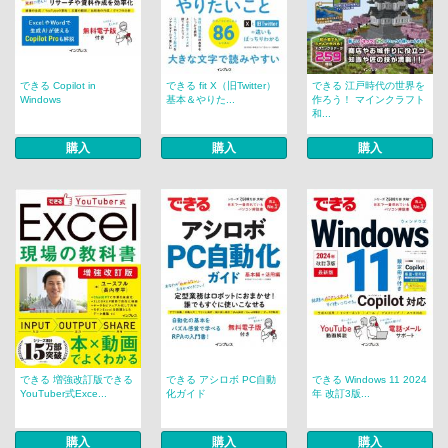
できる Copilot in
できる fit X（旧Twitter）
できる 江戸時代の世界を
Windows
基本＆やりた...
作ろう！ マインクラフト
和...
購入
購入
購入
できる 増強改訂版できる
できる アシロボ PC自動
できる Windows 11 2024
YouTuber式Exce...
化ガイド
年 改訂3版...
購入
購入
購入