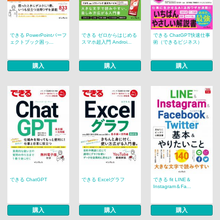
できる PowerPointパーフ
できる ゼロからはじめる
できる ChatGPT快速仕事
ェクトブック困っ...
スマホ超入門 Androi...
術（できるビジネス）
購入
購入
購入
できる ChatGPT
できる Excelグラフ
できる fit LINE＆
Instagram＆Fa...
購入
購入
購入