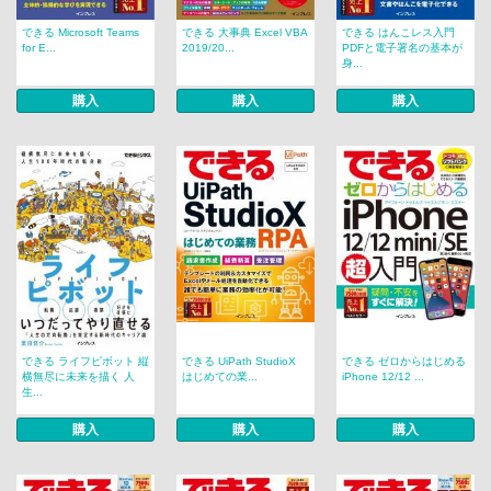
できる Microsoft Teams
できる 大事典 Excel VBA
できる はんこレス入門
for E...
2019/20...
PDFと電子署名の基本が
身...
購入
購入
購入
できる ライフピボット 縦
できる UiPath StudioX
できる ゼロからはじめる
横無尽に未来を描く 人
はじめての業...
iPhone 12/12 ...
生...
購入
購入
購入