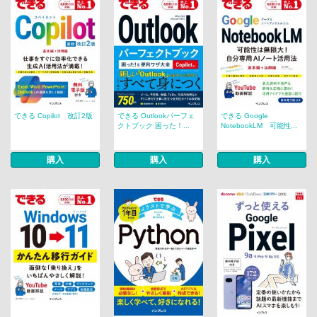
できる Copilot 改訂2版
できる Outlookパーフェ
できる Google
クトブック 困った！...
NotebookLM 可能性...
購入
購入
購入