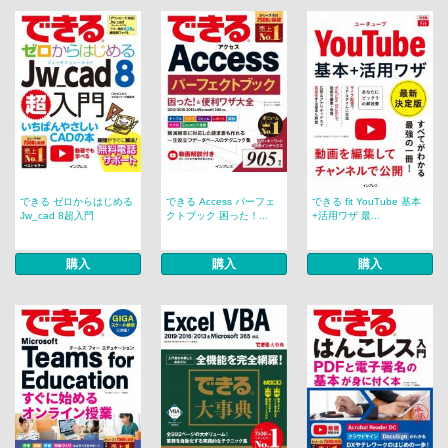
できる ゼロからはじめる
できる Access パーフェ
できる fit YouTube 基本
Jw_cad 8超入門
クトブック 困った！...
+活用ワザ 最...
購入
購入
購入