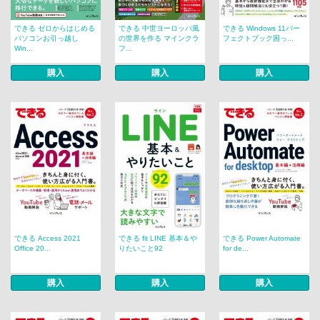
できる ゼロからはじめる
できる 中世ヨーロッパ風
できる Windows 11パー
パソコンお引っ越し
の世界を作る マインクラ
フェクトブック困っ...
Win...
フ...
購入
購入
購入
できる Access 2021
できる fit LINE 基本＆や
できる Power Automate
Office 20...
りたいこと92
for de...
購入
購入
購入