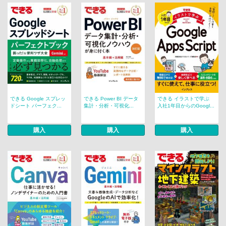
できる Google スプレッ
できる Power BI データ
できる イラストで学ぶ
ドシート パーフェク...
集計・分析・可視化...
入社1年目からのGoogl...
購入
購入
購入