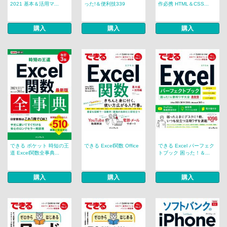
2021 基本＆活用マ...
った!＆便利技339
作必携 HTML＆CSS...
購入
購入
購入
できる ポケット 時短の王
できる Excel関数 Office
できる Excel パーフェク
道 Excel関数全事典...
トブック 困った！＆...
購入
購入
購入