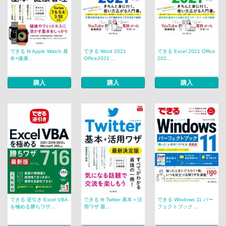
できる fit Apple Watch 基
できる Word 2021
できる Excel 2021 Office
本+健康...
Office2021 ...
202...
購入
購入
購入
できる 逆引き Excel VBA
できる fit Twitter 基本＋活
できる Windows 11 パー
を極める勝ちワザ...
用ワザ 最...
フェクトブック ...