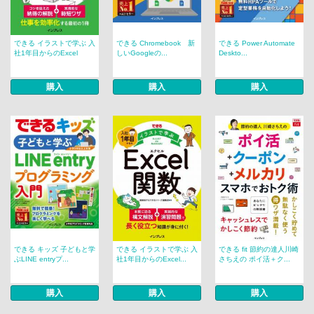
できる イラストで学ぶ 入
できる Chromebook 新
できる Power Automate
社1年目からのExcel
しいGoogleの...
Deskto...
購入
購入
購入
できる キッズ 子どもと学
できる イラストで学ぶ 入
できる fit 節約の達人川崎
ぶLINE entryプ...
社1年目からのExcel...
さちえの ポイ活＋ク...
購入
購入
購入