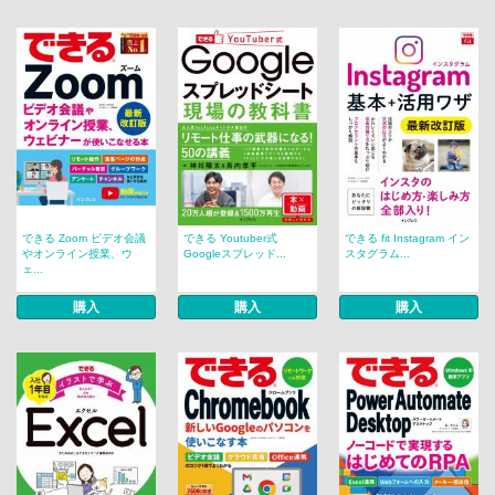
できる Zoom ビデオ会議
できる Youtuber式
できる fit Instagram イン
やオンライン授業、ウ
Googleスプレッド...
スタグラム...
ェ...
購入
購入
購入