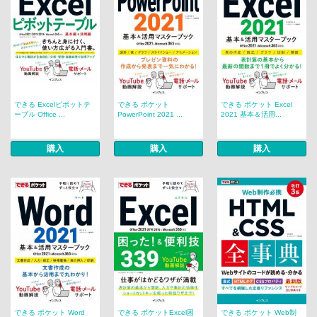
できる Excelピボットテ
できる ポケット
できる ポケット Excel
ーブル Office ...
PowerPoint 2021 ...
2021 基本＆活用...
購入
購入
購入
できる ポケット Word
できる ポケットExcel困
できる ポケット Web制