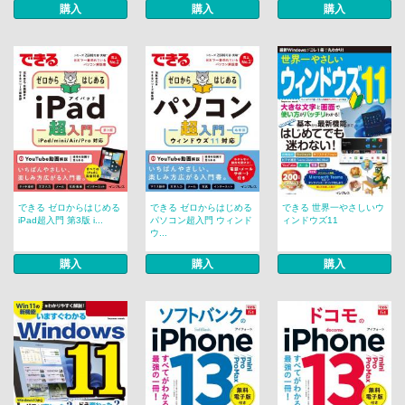
購入
購入
購入
できる ゼロからはじめる
できる ゼロからはじめる
できる 世界一やさしいウ
iPad超入門 第3版 i...
パソコン超入門 ウィンド
ィンドウズ11
ウ...
購入
購入
購入