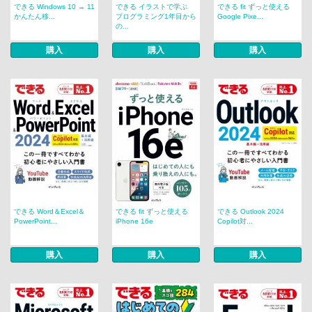
できる Windows 10 → 11
できる イラストで学ぶ
できる fit ずっと使える
かんたん移...
プログラミング1年目から
Google Pixe...
の...
購入
購入
購入
できる Word＆Excel＆
できる fit ずっと使える
できる Outlook 2024
PowerPoint...
iPhone 16e
Copilot対...
購入
購入
購入