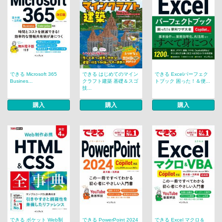
できる Microsoft 365
できる はじめてのマイン
できる Excelパーフェク
Busines...
クラフト建築 基礎＆スゴ
トブック 困った！＆便...
技...
購入
購入
購入
できる ポケット Web制
できる PowerPoint 2024
できる Excel マクロ＆