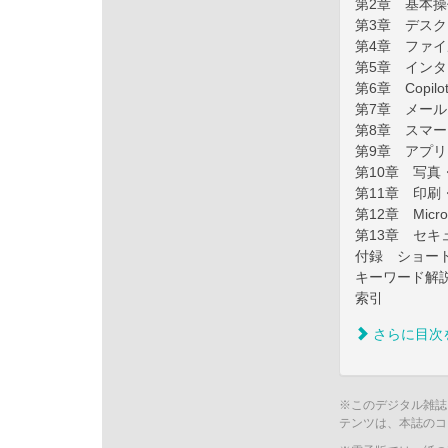
第2章 基本
第3章 デス
第4章 ファ
第5章 イン
第6章 Copil
第7章 メー
第8章 スマ
第9章 アプ
第10章 写
第11章 印
第12章 Mic
第13章 セ
付録 ショー
キーワード解
索引
さらに目次
※このデジタル雑誌
テンツは、本誌のコ