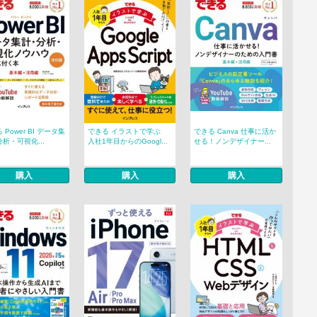
 Power BI データ集
できる イラストで学ぶ
できる Canva 仕事に活か
析・可視化...
入社1年目からのGoogl...
せる！ノンデザイナー...
購入
購入
購入