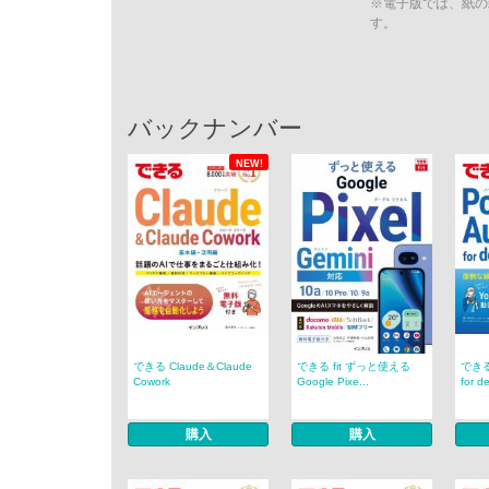
※電子版では、紙の
す。
バックナンバー
NEW!
できる Claude＆Claude
できる fit ずっと使える
できる 
Cowork
Google Pixe...
for de
購入
購入