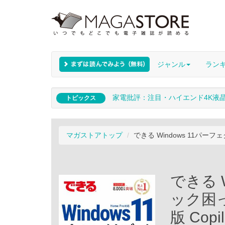
ジャンル
ラン
家電批評：注目・ハイエンド4K液
トピックス
マガストアトップ
できる Windows 11パー
できる 
ック困
版 Copi