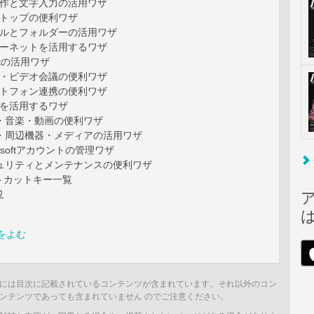
操作と文字入力の活用ワザ
クトップの便利ワザ
イルとフォルダーの活用ワザ
ターネットを活用するワザ
otの活用ワザ
ル・ビデオ会議の便利ワザ
ートフォン連携の便利ワザ
リを活用するワザ
真・音楽・動画の便利ワザ
刷・周辺機器・メディアの活用ワザ
rosoftアカウントの管理ワザ
キュリティとメンテナンスの便利ワザ
トカットキー一覧
説
をよむ
には目次に記載されているコンテンツが含まれています。それ以外のコン
ンテンツであっても含まれていません のでご注意ください。