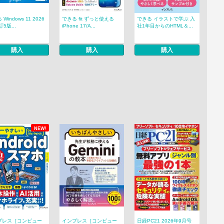
Windows 11 2026
できる fit ずっと使える
できる イラストで学ぶ 入
5版...
iPhone 17/A...
社1年目からのHTML＆...
購入
購入
購入
NEW!
プレス［コンピュー
インプレス［コンピュー
日経PC21 2026年9月号