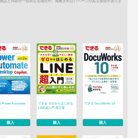
雑誌と内容が一部異なる場合や、掲載されないページがある場合がありま
Power Automate
できる ゼロからはじめる
できる DocuWorks 10
...
LINE超入門 改訂版
購入
購入
購入