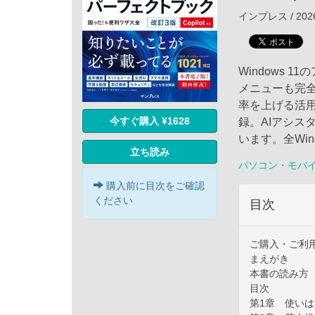
インプレス / 202
Windows 
メニューも完
率を上げる活
今すぐ購入 ¥1628
録。AIアシス
います。全Win
立ち読み
パソコン・モバ
購入前に目次をご確認
ください
目次
ご購入・ご利
まえがき
本書の読み方
目次
第1章 使い